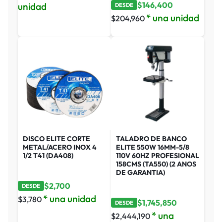
$
146,400
unidad
DESDE
* una unidad
$
204,960
DISCO ELITE CORTE
TALADRO DE BANCO
METAL/ACERO INOX 4
ELITE 550W 16MM-5/8
1/2 T41 (DA408)
110V 60HZ PROFESIONAL
158CMS (TA550) (2 ANOS
DE GARANTIA)
$
2,700
DESDE
* una unidad
$
3,780
$
1,745,850
DESDE
* una
$
2,444,190