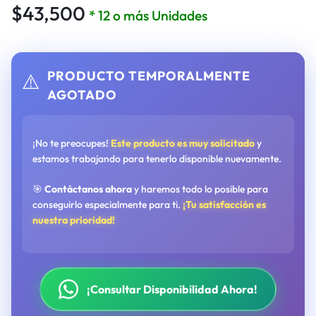
$
43,500
* 12 o más Unidades
PRODUCTO TEMPORALMENTE
⚠️
AGOTADO
¡No te preocupes!
Este producto es muy solicitado
y
estamos trabajando para tenerlo disponible nuevamente.
🎯
Contáctanos ahora
y haremos todo lo posible para
conseguirlo especialmente para ti.
¡Tu satisfacción es
nuestra prioridad!
¡Consultar Disponibilidad Ahora!