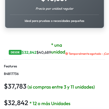
Precio por unidad regular
Ideal para pruebas o necesidades pequeñas
* una
unidad
$
32,842
$
40,689
DESDE
🔴 Temporalmente agotado - ¡Cont
Features
B4B17736
$
37,783
(si compras entre 3 y 11 unidades)
$
32,842
* 12 o más Unidades