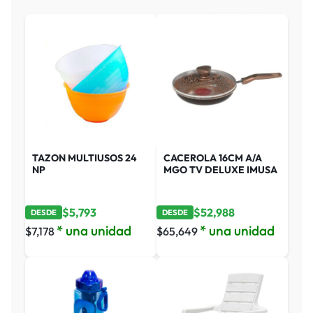
TAZON MULTIUSOS 24
CACEROLA 16CM A/A
NP
MGO TV DELUXE IMUSA
$
5,793
$
52,988
DESDE
DESDE
* una unidad
* una unidad
$
7,178
$
65,649