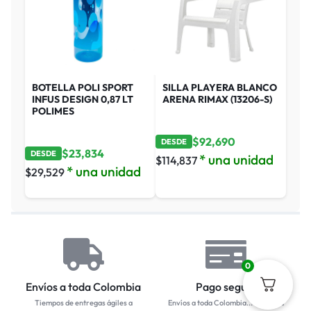
BOTELLA POLI SPORT
SILLA PLAYERA BLANCO
INFUS DESIGN 0,87 LT
ARENA RIMAX (13206-S)
POLIMES
$
92,690
DESDE
$
23,834
DESDE
* una unidad
$
114,837
* una unidad
$
29,529
0
Envíos a toda Colombia
Pago seguro
Tiempos de entregas ágiles a
Envíos a toda Colombia... Empresa