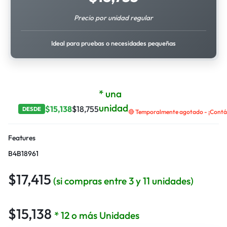
Precio por unidad regular
Ideal para pruebas o necesidades pequeñas
* una
unidad
$
15,138
$
18,755
DESDE
🔴 Temporalmente agotado - ¡Contác
Features
B4B18961
$
17,415
(si compras entre 3 y 11 unidades)
$
15,138
* 12 o más Unidades