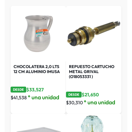
CHOCOLATERA 2,0 LTS
REPUESTO CARTUCHO
12 CM ALUMINIO IMUSA
METAL GRIVAL
(O18053331 )
$
33,527
DESDE
$
21,650
DESDE
* una unidad
$
41,538
* una unidad
$
30,310