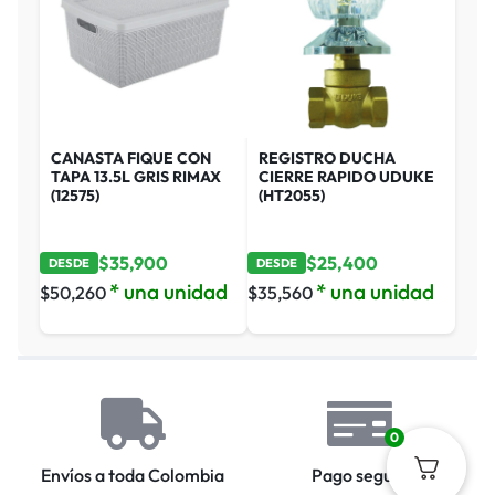
CANASTA FIQUE CON
REGISTRO DUCHA
TAPA 13.5L GRIS RIMAX
CIERRE RAPIDO UDUKE
(12575)
(HT2055)
$
35,900
$
25,400
DESDE
DESDE
* una unidad
* una unidad
$
50,260
$
35,560
0
Envíos a toda Colombia
Pago seguro