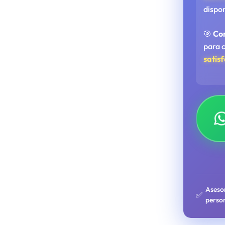
dispo
🎯
Co
para 
satis
Aseso
✅
perso