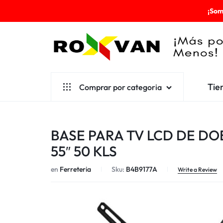
¡Som
ROXVAN
Tie
Comprar por categoria
¡MÁS
POR
Aseo
BASE PARA TV LCD DE DOB
MENOS!
Cafetería
55″ 50 KLS
Escolares
en
Ferreteria
Sku:
B4B9177A
Write a Review
Desechables
Ferretería
Herramientas