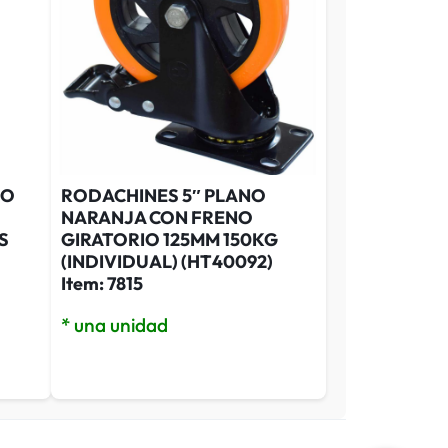
NO
RODACHINES 5″ PLANO
NARANJA CON FRENO
S
GIRATORIO 125MM 150KG
(INDIVIDUAL) (HT40092)
Item: 7815
* una unidad