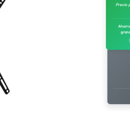
Precio 
Ahorro
gran