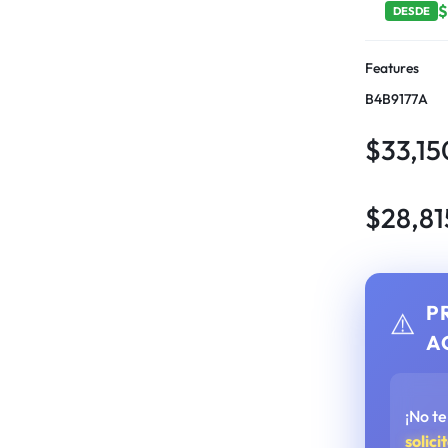
DESDE
Features
B4B9177A
$
33,15
$
28,81
P
⚠️
A
¡No t
solici