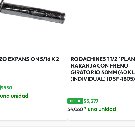
O EXPANSION 5/16 X 2
RODACHINES 1 1/2″ PLA
NARANJA CON FRENO
GIRATORIO 40MM (40 KL
(INDIVIDUAL) (DSF-1805)
$
550
 una unidad
$
3,277
DESDE
* una unidad
$
4,060