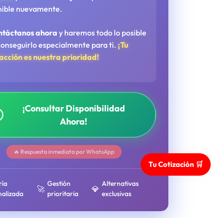
nible nuevamente.
ntáctanos ahora
y haremos todo lo posible
conseguirlo especialmente para ti.
¡Tu
facción es nuestra prioridad!
¡Consultar Disponibilidad
Ahora!
🔥 Respuesta inmediata por WhatsApp
Tu Cotización 🛒
ría
Gestión
Alternativas
🚀
💎
nalizada
prioritaria
exclusivas