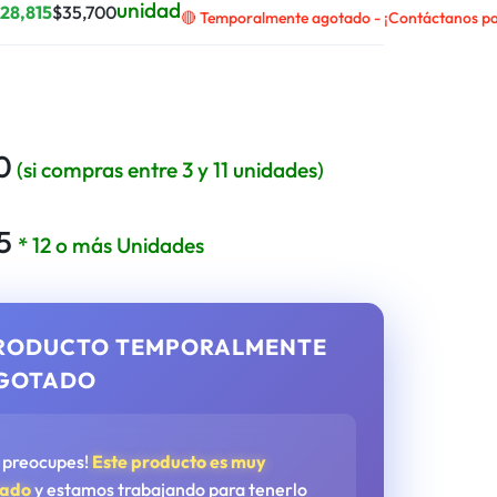
unidad
$
28,815
$
35,700
🔴 Temporalmente agotado - ¡Contáctanos par
0
(si compras entre 3 y 11 unidades)
5
* 12 o más Unidades
RODUCTO TEMPORALMENTE
GOTADO
e preocupes!
Este producto es muy
tado
y estamos trabajando para tenerlo