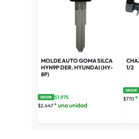
MOLDE AUTO GOMA SILCA
CHAZ
HYN9P DER. HYUNDAI (HY-
1/2
8P)
DESDE
$
1,975
*
DESDE
$
770
* una unidad
$
2,447