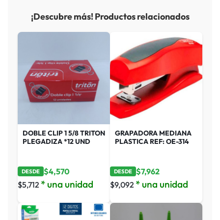
¡Descubre más! Productos relacionados
DOBLE CLIP 1 5/8 TRITON
GRAPADORA MEDIANA
PLEGADIZA *12 UND
PLASTICA REF: OE-314
$
4,570
$
7,962
DESDE
DESDE
* una unidad
* una unidad
$
5,712
$
9,092