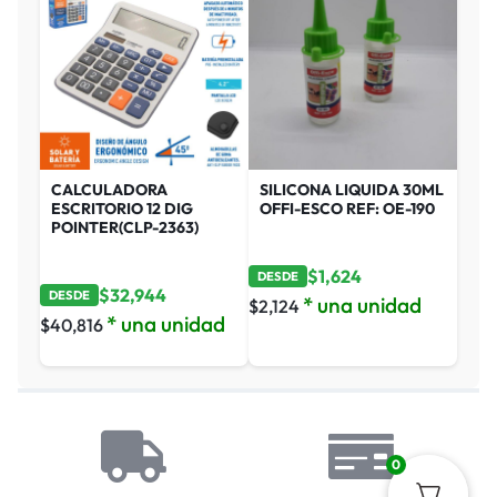
CALCULADORA
SILICONA LIQUIDA 30ML
ESCRITORIO 12 DIG
OFFI-ESCO REF: OE-190
POINTER(CLP-2363)
$
1,624
DESDE
$
32,944
DESDE
* una unidad
$
2,124
* una unidad
$
40,816
0