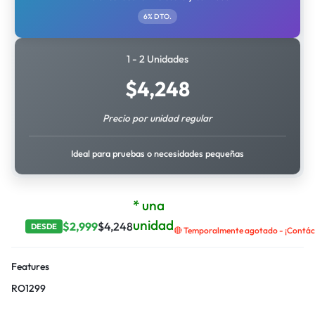
6% DTO.
1 - 2 Unidades
$
4,248
Precio por unidad regular
Ideal para pruebas o necesidades pequeñas
* una
unidad
$
2,999
$
4,248
DESDE
🔴 Temporalmente agotado - ¡Contáct
Features
RO1299