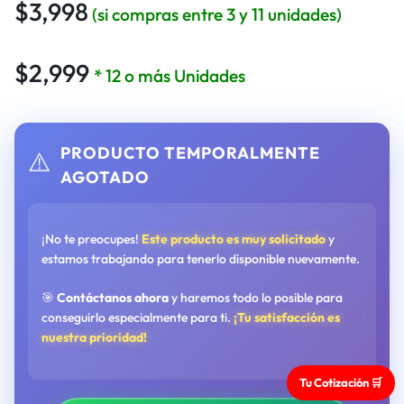
$
3,998
(si compras entre 3 y 11 unidades)
$
2,999
* 12 o más Unidades
PRODUCTO TEMPORALMENTE
⚠️
AGOTADO
¡No te preocupes!
Este producto es muy solicitado
y
estamos trabajando para tenerlo disponible nuevamente.
🎯
Contáctanos ahora
y haremos todo lo posible para
conseguirlo especialmente para ti.
¡Tu satisfacción es
nuestra prioridad!
Tu Cotización 🛒