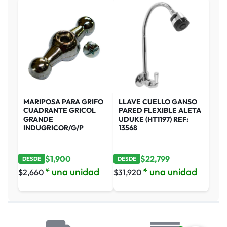
MARIPOSA PARA GRIFO
LLAVE CUELLO GANSO
CUADRANTE GRICOL
PARED FLEXIBLE ALETA
GRANDE
UDUKE (HT1197) REF:
INDUGRICOR/G/P
13568
$
1,900
$
22,799
DESDE
DESDE
* una unidad
* una unidad
$
2,660
$
31,920