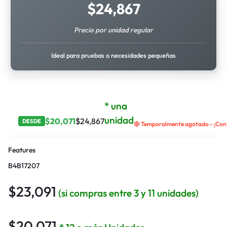
$
24,867
Precio por unidad regular
Ideal para pruebas o necesidades pequeñas
* una
unidad
$
20,071
$
24,867
DESDE
🔴 Temporalmente agotado - ¡Cont
Features
B4B17207
$
23,091
(si compras entre 3 y 11 unidades)
$
20,071