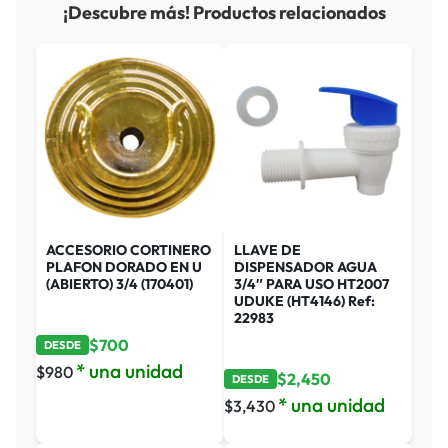
¡Descubre más! Productos relacionados
ACCESORIO CORTINERO
LLAVE DE
PLAFON DORADO EN U
DISPENSADOR AGUA
(ABIERTO) 3/4 (170401)
3/4″ PARA USO HT2007
UDUKE (HT4146) Ref:
22983
$
700
DESDE
* una unidad
$
980
$
2,450
DESDE
* una unidad
$
3,430