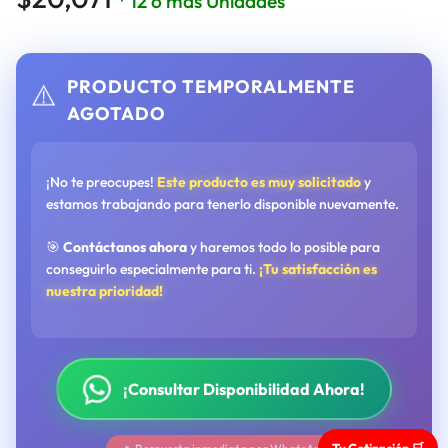
* 12 o más Unidades
PRODUCTO TEMPORALMENTE
⚠️
AGOTADO
¡No te preocupes!
Este producto es muy solicitado
y
estamos trabajando para tenerlo disponible nuevamente.
🎯
Contáctanos ahora
y haremos todo lo posible para
conseguirlo especialmente para ti.
¡Tu satisfacción es
nuestra prioridad!
¡Consultar Disponibilidad Ahora!
Tu Cotización 🛒