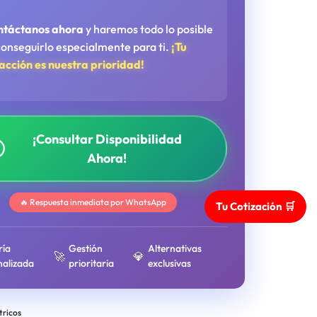
ntáctanos ahora
y haremos todo lo posible
conseguirlo especialmente para ti.
¡Tu
facción es nuestra prioridad!
¡Consultar Disponibilidad
Ahora!
🔥 Respuesta inmediata por WhatsApp
Tu Cotización 🛒
ría
Gestión
Alternativas
🚀
💎
nalizada
prioritaria
exclusivas
tricos