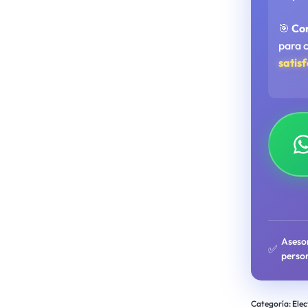
🎯
Co
para 
satis
Aseso
✅
perso
Categoría:
Elec