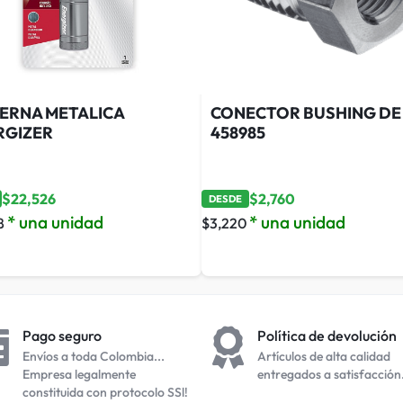
TERNA METALICA
CONECTOR BUSHING DE 
RGIZER
458985
$
22,526
$
2,760
DESDE
* una unidad
* una unidad
8
$
3,220
Pago seguro
Política de devolución
Envíos a toda Colombia...
Artículos de alta calidad
Empresa legalmente
entregados a satisfacción
constituida con protocolo SSl!