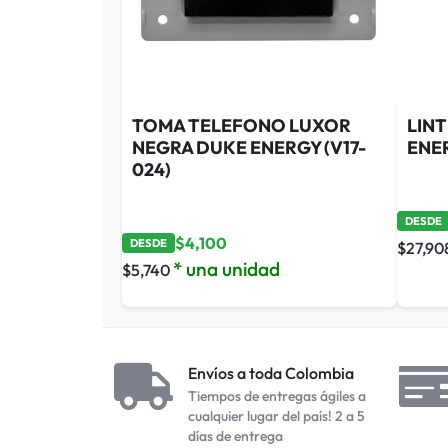
TOMA TELEFONO LUXOR
LIN
NEGRA DUKE ENERGY (V17-
ENE
024)
DESDE
$
4,100
DESDE
$
27,90
* una unidad
$
5,740
Envíos a toda Colombia
Tiempos de entregas ágiles a
cualquier lugar del país! 2 a 5
días de entrega