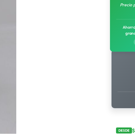
Precio 
Ahorro
gran
DESDE