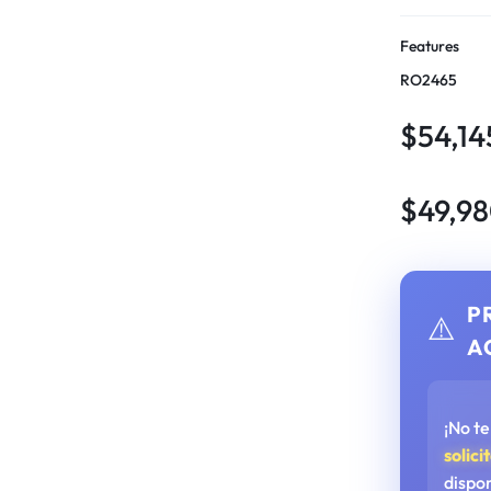
Features
RO2465
$
54,14
$
49,9
P
⚠️
A
¡No t
solici
dispo