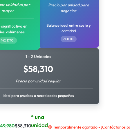
por unidad al por
Precio por unidad para
mayor
negocios
Balance ideal entre costo y
 significativo en
cantidad
des volúmenes
7% DTO.
14% DTO.
1 - 2 Unidades
$
58,310
Precio por unidad regular
Ideal para pruebas o necesidades pequeñas
* una
unidad
$
49,980
$
58,310
🔴 Temporalmente agotado - ¡Contáctanos par