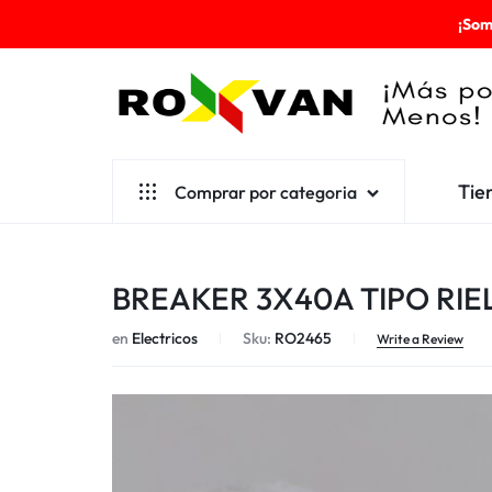
¡Som
ROXVAN
Tie
Comprar por categoria
¡MÁS
POR
Aseo
BREAKER 3X40A TIPO RIE
MENOS!
Cafetería
en
Electricos
Sku:
RO2465
Escolares
Write a Review
Desechables
Ferretería
Herramientas