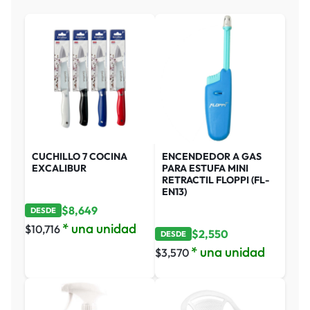
CUCHILLO 7 COCINA
ENCENDEDOR A GAS
EXCALIBUR
PARA ESTUFA MINI
RETRACTIL FLOPPI (FL-
EN13)
$
8,649
DESDE
* una unidad
$
10,716
$
2,550
DESDE
* una unidad
$
3,570