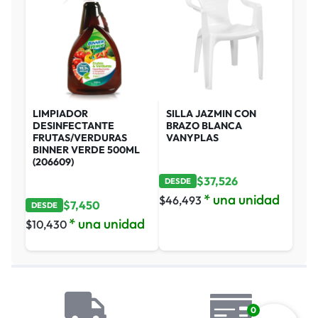
LIMPIADOR
SILLA JAZMIN CON
DESINFECTANTE
BRAZO BLANCA
FRUTAS/VERDURAS
VANYPLAS
BINNER VERDE 500ML
(206609)
$
37,526
DESDE
* una unidad
$
46,493
$
7,450
DESDE
* una unidad
$
10,430
0