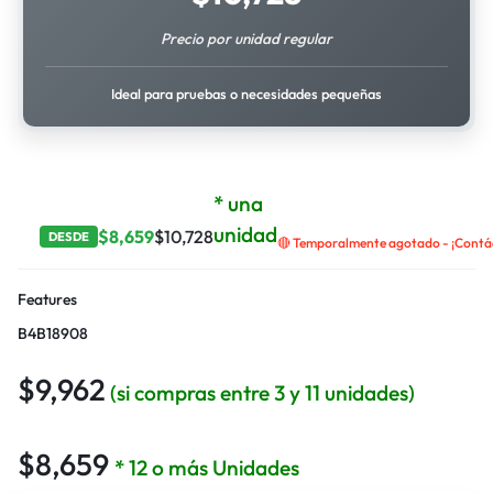
Precio por unidad regular
Ideal para pruebas o necesidades pequeñas
* una
unidad
$
8,659
$
10,728
DESDE
🔴 Temporalmente agotado - ¡Contáct
Features
B4B18908
$
9,962
(si compras entre 3 y 11 unidades)
$
8,659
* 12 o más Unidades