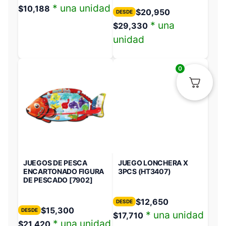
* una unidad
$
10,188
$
20,950
DESDE
* una
$
29,330
unidad
0
JUEGOS DE PESCA
JUEGO LONCHERA X
ENCARTONADO FIGURA
3PCS (HT3407)
DE PESCADO [7902]
$
12,650
DESDE
$
15,300
DESDE
* una unidad
$
17,710
* una unidad
$
21,420