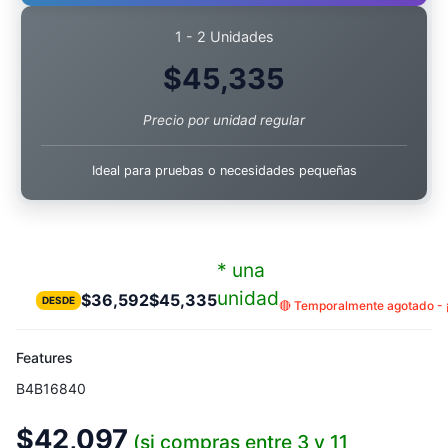
1 - 2 Unidades
$
45,335
Precio por unidad regular
Ideal para pruebas o necesidades pequeñas
* una
unidad
$
36,592
$
45,335
DESDE
🔴 Temporalmente agotado - ¡
Features
B4B16840
$
42,097
(si compras entre 3 y 11