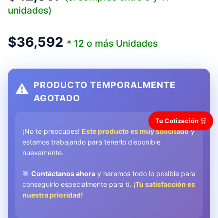
unidades)
$
36,592
* 12 o más Unidades
PRODUCTO TEMPORALMENTE
⚠️
AGOTADO
Tu Cotización 🛒
¡No te preocupes!
Este producto es muy solicitado
y
estamos trabajando para tenerlo disponible
nuevamente.
🎯
Contáctanos ahora
y haremos todo lo posible para
conseguirlo especialmente para ti.
¡Tu satisfacción es
nuestra prioridad!