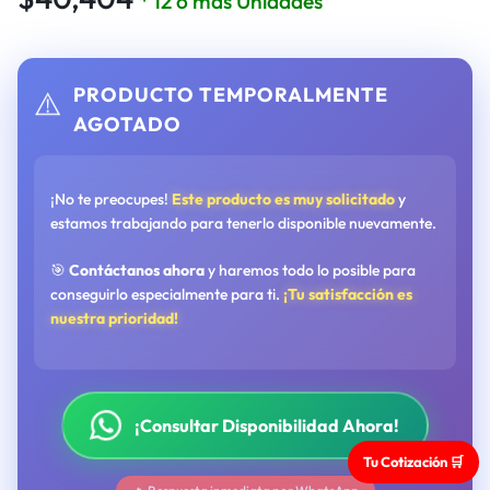
* 12 o más Unidades
PRODUCTO TEMPORALMENTE
⚠️
AGOTADO
¡No te preocupes!
Este producto es muy solicitado
y
estamos trabajando para tenerlo disponible nuevamente.
🎯
Contáctanos ahora
y haremos todo lo posible para
conseguirlo especialmente para ti.
¡Tu satisfacción es
nuestra prioridad!
¡Consultar Disponibilidad Ahora!
Tu Cotización 🛒