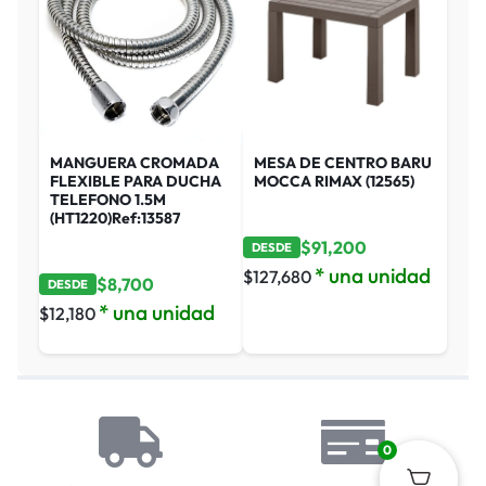
MANGUERA CROMADA
MESA DE CENTRO BARU
FLEXIBLE PARA DUCHA
MOCCA RIMAX (12565)
TELEFONO 1.5M
(HT1220)Ref:13587
$
91,200
DESDE
* una unidad
$
127,680
$
8,700
DESDE
* una unidad
$
12,180
0