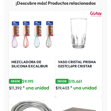
¡Descubre más! Productos relacionados
MEZCLADORA DE
VASO CRISTAL PRISMA
SILICONA EXCALIBUR
0257CL6PR CRISTAR
$
9,195
$
15,661
DESDE
DESDE
* una unidad
* una unidad
$
11,392
$
19,403