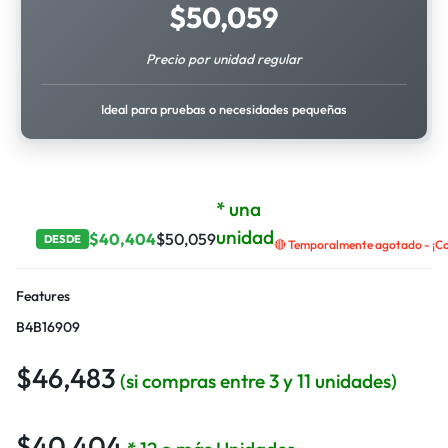
$
50,059
Precio por unidad regular
Ideal para pruebas o necesidades pequeñas
* una
unidad
$
40,404
$
50,059
DESDE
🔴 Temporalmente agotado - ¡Con
Features
B4B16909
$
46,483
(si compras entre 3 y 11 unidades)
$
40,404