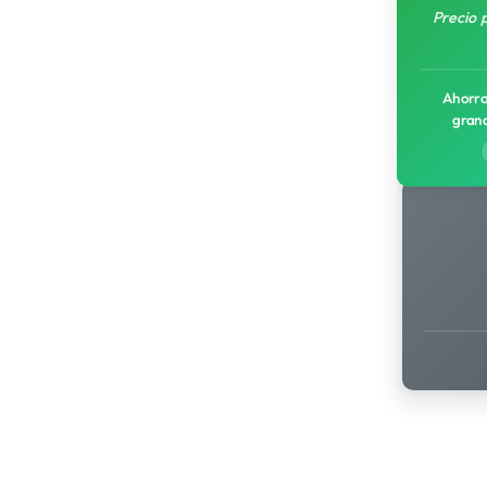
Precio 
Ahorro
gran