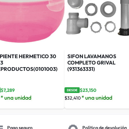
IPIENTE HERMETICO 30
SIFON LAVAMANOS
N3
COMPLETO GRIVAL
EPRODUCTOS(0101003)
(931363331)
$
7,289
$
23,150
DESDE
* una unidad
* una unidad
$
32,410
Pago seguro
Política de devolución