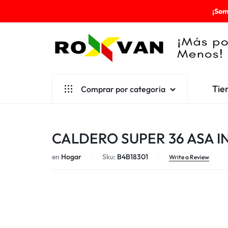
¡Som
ROXVAN
Tie
Comprar por categoria
¡MÁS
POR
Aseo
CALDERO SUPER 36 ASA I
MENOS!
Cafetería
en
Hogar
Sku:
B4B18301
Escolares
Write a Review
Desechables
Ferretería
Herramientas