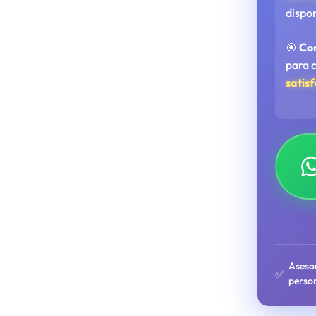
dispo
🎯
Co
para 
satis
Aseso
✅
perso