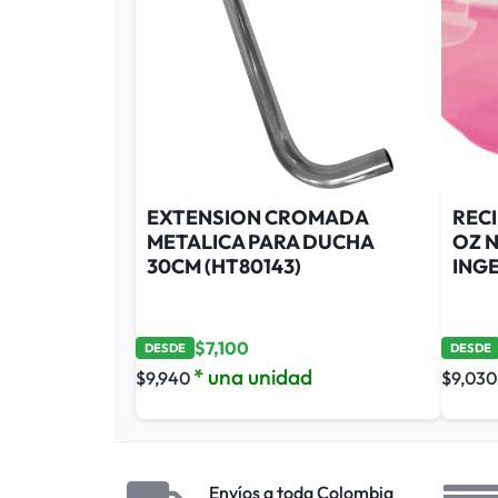
EXTENSION CROMADA
REC
METALICA PARA DUCHA
OZ 
30CM (HT80143)
ING
$
7,100
DESDE
DESDE
* una unidad
$
9,940
$
9,030
Envíos a toda Colombia