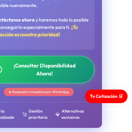
nible nuevamente.
ntáctanos ahora
y haremos todo lo posible
conseguirlo especialmente para ti.
¡Tu
facción es nuestra prioridad!
¡Consultar Disponibilidad
Ahora!
🔥 Respuesta inmediata por WhatsApp
Tu Cotización 🛒
ría
Gestión
Alternativas
🚀
💎
nalizada
prioritaria
exclusivas