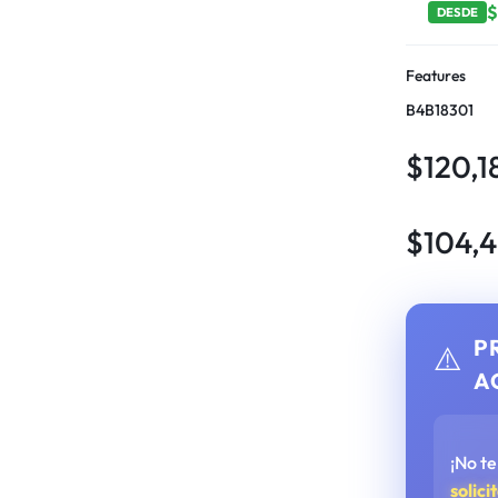
DESDE
Features
B4B18301
$
120,1
$
104,
P
⚠️
A
¡No t
solici