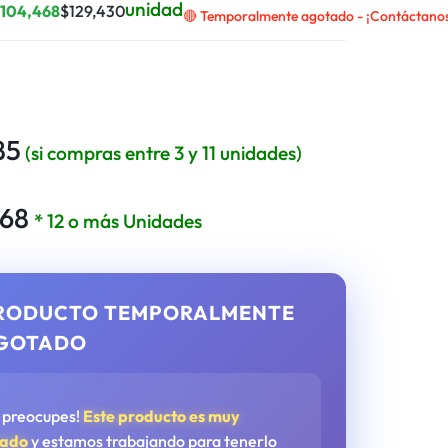
unidad
$
104,468
$
129,430
🔴 Temporalmente agotado - ¡Contáctanos 
85
(si compras entre 3 y 11 unidades)
468
* 12 o más Unidades
RODUCTO TEMPORALMENTE
GOTADO
e preocupes!
Este producto es muy
tado
y estamos trabajando para tenerlo