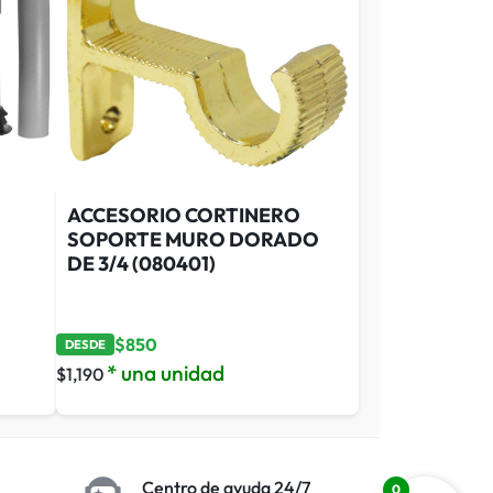
ACCESORIO CORTINERO
SOPORTE MURO DORADO
DE 3/4 (080401)
$
850
DESDE
* una unidad
$
1,190
Centro de ayuda 24/7
0