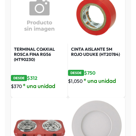
TERMINAL COAXIAL
CINTA AISLANTE 5M
ROSCA FINA RG56
ROJO UDUKE (HT20784)
(HT90230)
$
750
DESDE
$
312
DESDE
* una unidad
$
1,050
* una unidad
$
370