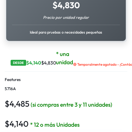
$
4,830
Precio por unidad regular
Ideal para pruebas o necesidades pequeñas
* una
unidad
$
4,140
$
4,830
DESDE
🔴 Temporalmente agotado - ¡Contáct
Features
5716A
$
4,485
(si compras entre 3 y 11 unidades)
$
4,140
* 12 o más Unidades