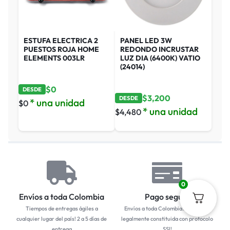
ESTUFA ELECTRICA 2
PANEL LED 3W
PUESTOS ROJA HOME
REDONDO INCRUSTAR
ELEMENTS 003LR
LUZ DIA (6400K) VATIO
(24014)
$
0
DESDE
$
3,200
DESDE
* una unidad
$
0
* una unidad
$
4,480
0
Envíos a toda Colombia
Pago seguro
Tiempos de entregas ágiles a
Envíos a toda Colombia... Empresa
cualquier lugar del país! 2 a 5 días de
legalmente constituida con protocolo
entrega
SSl!