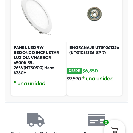
PANEL LED 9W
ENGRANAJE UTG1061336
REDONDO INCRUSTAR
(UTG1061336-SP-7)
LUZ DIA VHARBOR
6500K 85-
265V(HT80510) Item:
$
6,850
DESDE
8380H
* una unidad
$
9,590
* una unidad
0