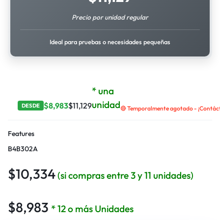
Precio por unidad regular
Ideal para pruebas o necesidades pequeñas
* una
unidad
$
8,983
$
11,129
DESDE
🔴 Temporalmente agotado - ¡Contácta
Features
B4B302A
$
10,334
(si compras entre 3 y 11 unidades)
$
8,983
* 12 o más Unidades