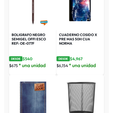
BOLIGRAFO NEGRO
CUADERNO COSIDO X
SEMIGEL OFFI ESCO
PRE MAS 50H CUA
REF: OE-077F
NORMA
$
540
$
4,967
DESDE
DESDE
* una unidad
* una unidad
$
675
$
6,154