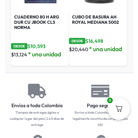
CUADERNO 80 H ARG
CUBO DE BASURA AH
DUR CU JBOOK CLS
ROYAL MEDIANA 5002
NORMA
$
16,498
DESDE
$
10,593
DESDE
* una unidad
$
20,440
* una unidad
$
13,124
0
Envíos a toda Colombia
Pago seguro
Tiempos de entregas ágiles a
Envíos a toda Colombia... Empresa
cualquier lugar del país! 2 a 5 días de
legalmente constituida con protocolo
entrega
SSl!