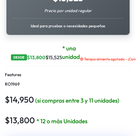
Precio por unidad regular
Ideal para pruebas o necesidades pequeñas
* una
unidad
$
13,800
$
15,525
DESDE
🔴 Temporalmente agotado - ¡Contá
Features
RO1969
$
14,950
(si compras entre 3 y 11 unidades)
$
13,800
* 12 o más Unidades