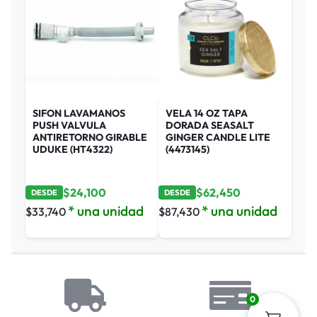
SIFON LAVAMANOS
VELA 14 OZ TAPA
PUSH VALVULA
DORADA SEASALT
ANTIRETORNO GIRABLE
GINGER CANDLE LITE
UDUKE (HT4322)
(4473145)
$
24,100
$
62,450
DESDE
DESDE
* una unidad
* una unidad
$
33,740
$
87,430
0