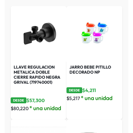
LLAVE REGULACION
JARRO BEBE PITILLO
METALICA DOBLE
DECORADO NP
CIERRE RAPIDO NEGRA
GRIVAL (719740001)
$
4,211
DESDE
* una unidad
$
5,217
$
57,300
DESDE
* una unidad
$
80,220