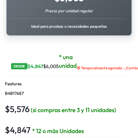
Precio por unidad regular
Ideal para pruebas o necesidades pequeñas
* una
unidad
$
4,847
$
6,005
DESDE
🔴 Temporalmente agotado - ¡Contáct
Features
B4B17687
$
5,576
(si compras entre 3 y 11 unidades)
$
4,847
* 12 o más Unidades