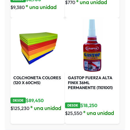
* una unidad
$
770
* una unidad
$
9,380
COLCHONETA COLORES
GASTOP FUERZA ALTA
(120 X 60CMS)
FINIX 36ML
PERMANENTE (1101001)
$
89,450
DESDE
$
18,250
DESDE
* una unidad
$
125,230
* una unidad
$
25,550