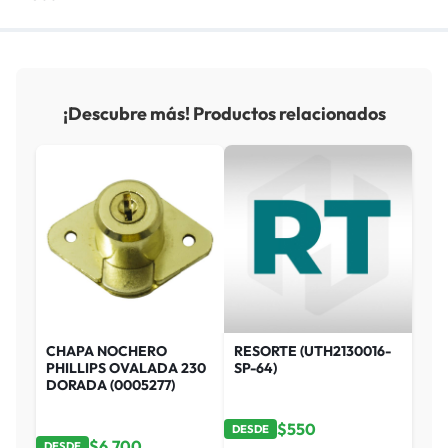
¡Descubre más! Productos relacionados
CHAPA NOCHERO
RESORTE (UTH2130016-
PHILLIPS OVALADA 230
SP-64)
DORADA (0005277)
$
550
DESDE
$
6,700
DESDE