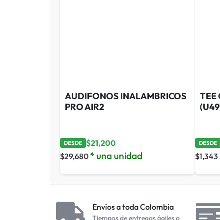
AUDIFONOS INALAMBRICOS
TEE 
PRO AIR2
(U49
$
21,200
DESDE
DESDE
* una unidad
$
29,680
$
1,343
Envíos a toda Colombia
Tiempos de entregas ágiles a