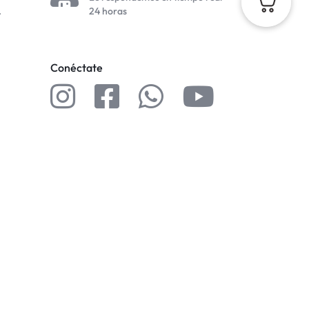
.
24 horas
Conéctate