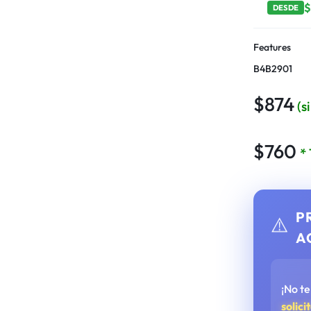
DESDE
Features
B4B2901
$
874
(s
$
760
*
P
⚠️
A
¡No t
solici