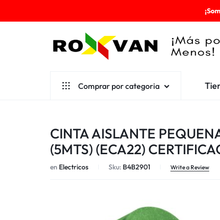
¡Som
ROXVAN
Tie
Comprar por categoria
¡MÁS
POR
Aseo
CINTA AISLANTE PEQUENA
MENOS!
Cafetería
(5MTS) (ECA22) CERTIFICA
Escolares
en
Electricos
Sku:
B4B2901
Write a Review
Desechables
Ferretería
Herramientas