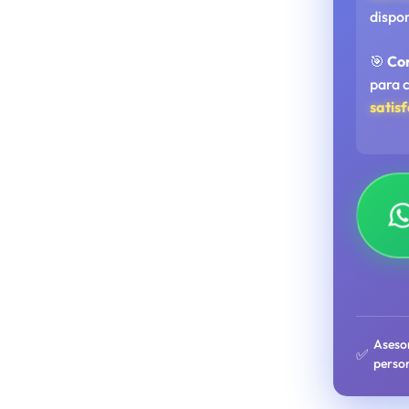
dispo
🎯
Co
para 
satis
Aseso
✅
perso