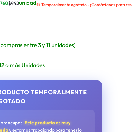
unidad
$
760
$
942
🔴 Temporalmente agotado - ¡Contáctanos para rese
i compras entre 3 y 11 unidades)
 12 o más Unidades
RODUCTO TEMPORALMENTE
GOTADO
e preocupes!
Este producto es muy
tado
y estamos trabajando para tenerlo