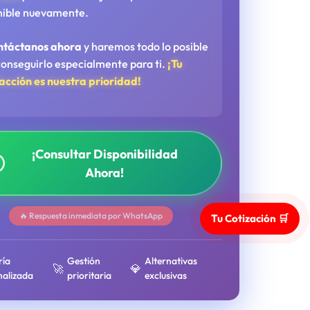
nible nuevamente.
ntáctanos ahora
y haremos todo lo posible
conseguirlo especialmente para ti.
¡Tu
facción es nuestra prioridad!
¡Consultar Disponibilidad
Ahora!
🔥 Respuesta inmediata por WhatsApp
Tu Cotización 🛒
ría
Gestión
Alternativas
🚀
💎
nalizada
prioritaria
exclusivas