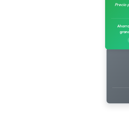
Precio 
Ahorro
gran