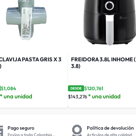
CLAVIJA PASTA GRIS X 3
FREIDORA 3.8L INHOME 
)
3.8)
$
1,084
$
120,761
DESDE
* una unidad
* una unidad
$
143,276
Pago seguro
Política de devolución
Envíos a toda Colombia...
Artículos de alta calidad