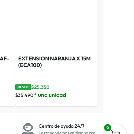
(AF-
EXTENSION NARANJA X 15M
(ECA100)
$
25,350
DESDE
* una unidad
$
35,490
Centro de ayuda 24/7
0
Le respondemos en tiempo real