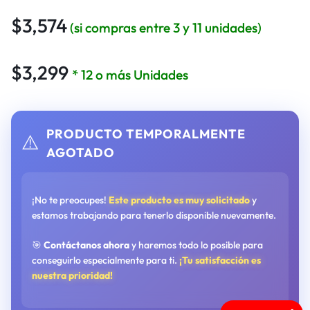
$
3,574
(si compras entre 3 y 11 unidades)
$
3,299
* 12 o más Unidades
PRODUCTO TEMPORALMENTE
⚠️
AGOTADO
¡No te preocupes!
Este producto es muy solicitado
y
estamos trabajando para tenerlo disponible nuevamente.
🎯
Contáctanos ahora
y haremos todo lo posible para
conseguirlo especialmente para ti.
¡Tu satisfacción es
nuestra prioridad!