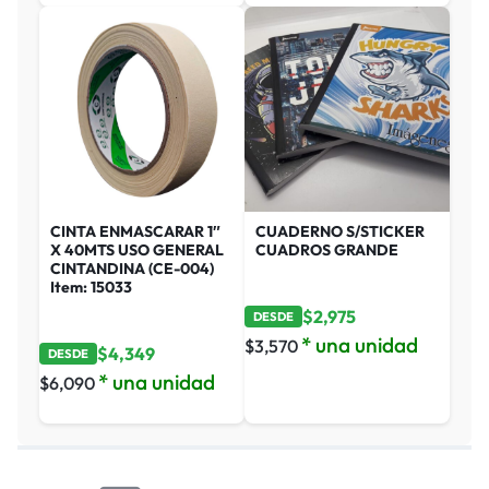
CINTA ENMASCARAR 1″
CUADERNO S/STICKER
X 40MTS USO GENERAL
CUADROS GRANDE
CINTANDINA (CE-004)
Item: 15033
$
2,975
DESDE
* una unidad
$
3,570
$
4,349
DESDE
* una unidad
$
6,090