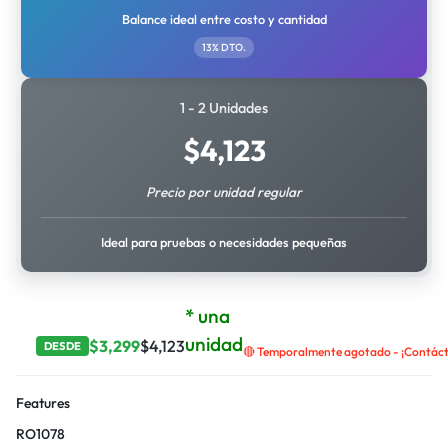
Balance ideal entre costo y cantidad
13% DTO.
1 - 2 Unidades
$
4,123
Precio por unidad regular
Ideal para pruebas o necesidades pequeñas
* una
unidad
$
3,299
$
4,123
DESDE
🔴 Temporalmente agotado - ¡Contácta
Features
RO1078