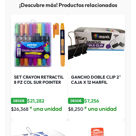
¡Descubre más! Productos relacionados
SET CRAYON RETRACTIL
GANCHO DOBLE CLIP 2¨
8 PZ COL SUR POINTER
CAJA X 12 MARFIL
$
21,282
$
7,256
DESDE
DESDE
* una unidad
* una unidad
$
26,368
$
8,250