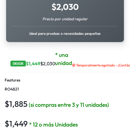
$
2,030
Precio por unidad regular
Ideal para pruebas o necesidades pequeñas
* una
unidad
$
1,449
$
2,030
DESDE
🔴 Temporalmente agotado - ¡Contáct
Features
RO4821
$
1,885
(si compras entre 3 y 11 unidades)
$
1,449
* 12 o más Unidades