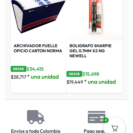
ARCHIVADOR FUELLE
BOLIGRAFO SHARPIE
OFICIO CARTON NORMA
GEL 0.7MM X2 NG
NEWELL
$
34,415
DESDE
$
15,698
DESDE
* una unidad
$
38,717
* una unidad
$
19,449
0
Envíos a toda Colombia
Pago seguro