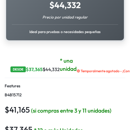
$
44,332
Precio por unidad regular
Ideal para pruebas o necesidades pequeñas
* una
unidad
$
37,365
$
44,332
DESDE
🔴 Temporalmente agotado - ¡Cont
Features
B4B15712
$
41,165
(si compras entre 3 y 11 unidades)
$
37,365