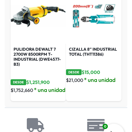
PULIDORA DEWALT 7
CIZALLA 8″ INDUSTRIAL
2700W 8500RPM T-
TOTAL (THT11386)
INDUSTRIAL (DWE4577-
B3)
$
15,000
DESDE
* una unidad
$
21,000
$
1,251,900
DESDE
* una unidad
$
1,752,660
0