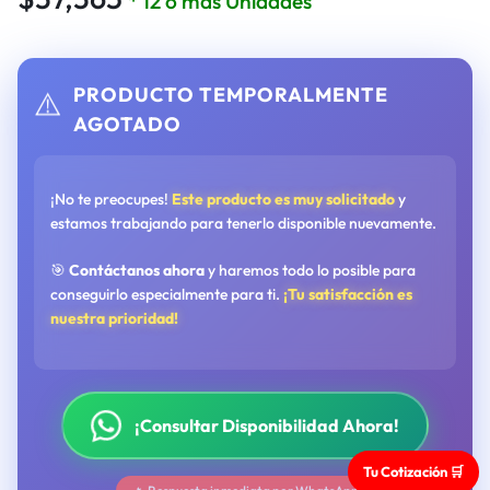
* 12 o más Unidades
PRODUCTO TEMPORALMENTE
⚠️
AGOTADO
¡No te preocupes!
Este producto es muy solicitado
y
estamos trabajando para tenerlo disponible nuevamente.
🎯
Contáctanos ahora
y haremos todo lo posible para
conseguirlo especialmente para ti.
¡Tu satisfacción es
nuestra prioridad!
¡Consultar Disponibilidad Ahora!
Tu Cotización 🛒