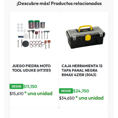
¡Descubre más! Productos relacionados
JUEGO PIEDRA MOTO
CAJA HERRAMIENTA 12
TOOL UDUKE (HT3151)
TAPA PANAL NEGRA
RIMAX 4215R (3043)
$
11,150
DESDE
$
24,750
DESDE
* una unidad
$
15,610
* una unidad
$
34,650