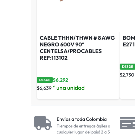
CABLE THHN/THWN # 8 AWG
BOMB
NEGRO 600V 90°
E27 
CENTELSA/PROCABLES
REF:113102
DESDE
$
2,730
$
6,292
DESDE
* una unidad
$
6,639
Envíos a toda Colombia
Tiempos de entregas ágiles a
cualquier lugar del país! 2 a 5