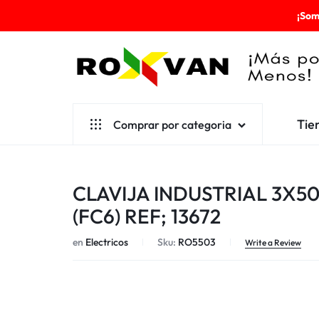
¡Som
ROXVAN
Tie
Comprar por categoria
¡MÁS
POR
Aseo
CLAVIJA INDUSTRIAL 3X50
MENOS!
Cafetería
(FC6) REF; 13672
Escolares
en
Electricos
Sku:
RO5503
Write a Review
Desechables
Ferretería
Herramientas