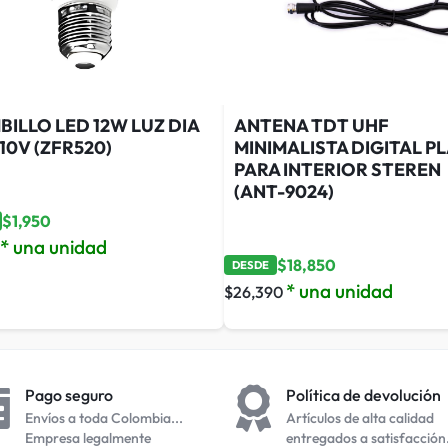
ILLO LED 12W LUZ DIA
ANTENA TDT UHF
110V (ZFR520)
MINIMALISTA DIGITAL P
PARA INTERIOR STEREN
(ANT-9024)
$
1,950
* una unidad
$
18,850
DESDE
* una unidad
$
26,390
Pago seguro
Política de devolución
Envíos a toda Colombia...
Artículos de alta calidad
Empresa legalmente
entregados a satisfacción