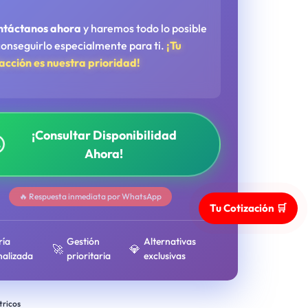
ntáctanos ahora
y haremos todo lo posible
conseguirlo especialmente para ti.
¡Tu
facción es nuestra prioridad!
¡Consultar Disponibilidad
Ahora!
🔥 Respuesta inmediata por WhatsApp
Tu Cotización 🛒
ría
Gestión
Alternativas
🚀
💎
nalizada
prioritaria
exclusivas
tricos