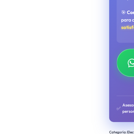
🎯
Co
para 
satis
Aseso
✅
perso
Categoría:
Elec