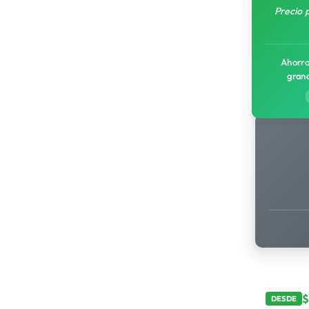
Precio 
Ahorro
gran
DESDE