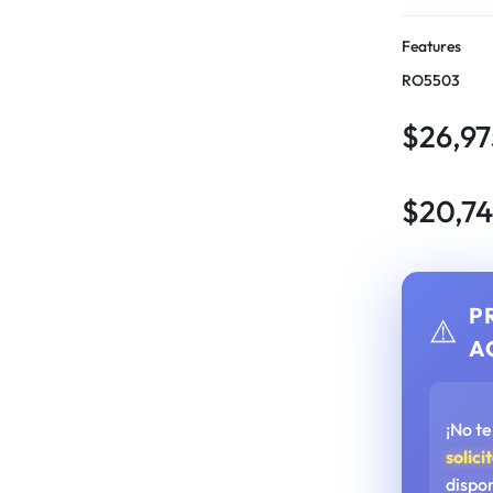
Features
RO5503
$
26,97
$
20,7
P
⚠️
A
¡No t
solici
dispo