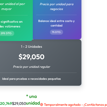
por unidad al por
Precio por unidad para
mayor
negocios
Balance ideal entre costo y
 significativo en
cantidad
des volúmenes
7% DTO.
29% DTO.
1 - 2 Unidades
$
29,050
Precio por unidad regular
Ideal para pruebas o necesidades pequeñas
* una
unidad
$
20,749
$
29,050
🔴 Temporalmente agotado - ¡Contáctanos par