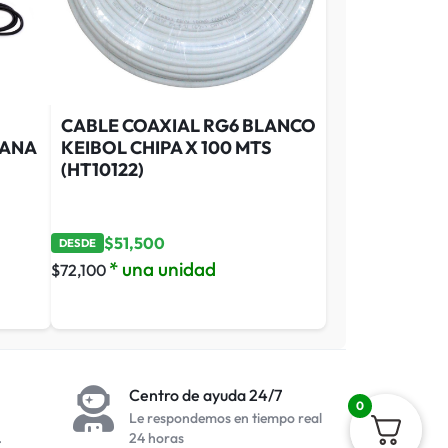
CABLE COAXIAL RG6 BLANCO
LANA
KEIBOL CHIPA X 100 MTS
(HT10122)
$
51,500
DESDE
* una unidad
$
72,100
Centro de ayuda 24/7
0
Le respondemos en tiempo real
.
24 horas