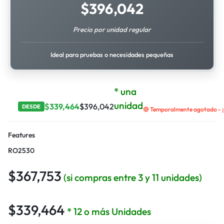
$
396,042
Precio por unidad regular
Ideal para pruebas o necesidades pequeñas
* una
unidad
$
339,464
$
396,042
DESDE
🔴 Temporalmente agotado - ¡
Features
RO2530
$
367,753
(si compras entre 3 y 11 unidades)
$
339,464
* 12 o más Unidades