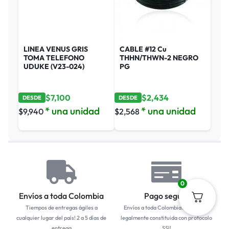
LINEA VENUS GRIS
CABLE #12 Cu
TOMA TELEFONO
THHN/THWN-2 NEGRO
UDUKE (V23-024)
PG
$
7,100
$
2,434
DESDE
DESDE
* una unidad
* una unidad
$
9,940
$
2,568
0
Envíos a toda Colombia
Pago seguro
Tiempos de entregas ágiles a
Envíos a toda Colombia... Empresa
cualquier lugar del país! 2 a 5 días de
legalmente constituida con protocolo
entrega
SSl!