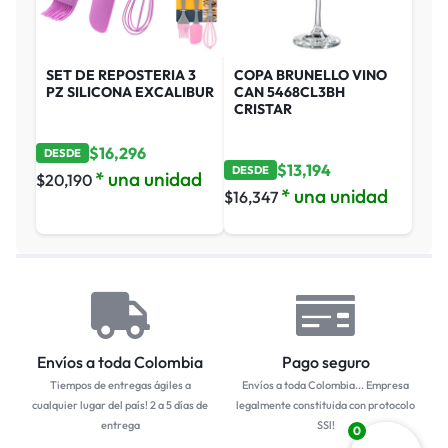
SET DE REPOSTERIA 3
COPA BRUNELLO VINO
PZ SILICONA EXCALIBUR
CAN 5468CL3BH
CRISTAR
$
16,296
DESDE
$
13,194
DESDE
* una unidad
$
20,190
* una unidad
$
16,347
Envíos a toda Colombia
Pago seguro
Tiempos de entregas ágiles a
Envíos a toda Colombia... Empresa
cualquier lugar del país! 2 a 5 días de
legalmente constituida con protocolo
entrega
SSl!
0