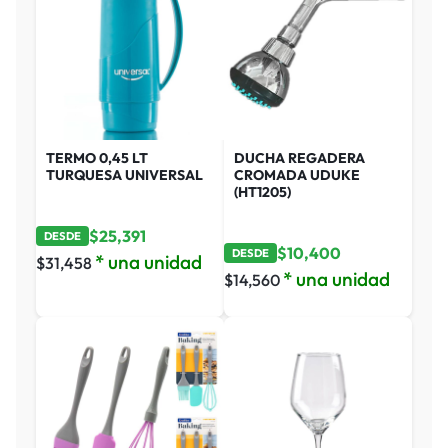
TERMO 0,45 LT
DUCHA REGADERA
TURQUESA UNIVERSAL
CROMADA UDUKE
(HT1205)
$
25,391
DESDE
$
10,400
DESDE
* una unidad
$
31,458
* una unidad
$
14,560