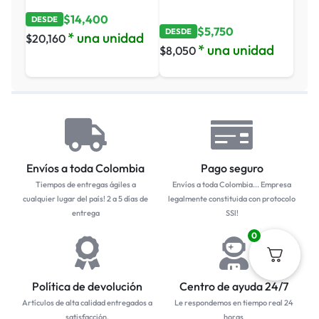
$
14,400
DESDE
$
5,750
DESDE
* una unidad
$
20,160
* una unidad
$
8,050
Envíos a toda Colombia
Pago seguro
Tiempos de entregas ágiles a
Envíos a toda Colombia... Empresa
cualquier lugar del país! 2 a 5 días de
legalmente constituida con protocolo
entrega
SSl!
0
Política de devolución
Centro de ayuda 24/7
Artículos de alta calidad entregados a
Le respondemos en tiempo real 24
satisfacción.
horas