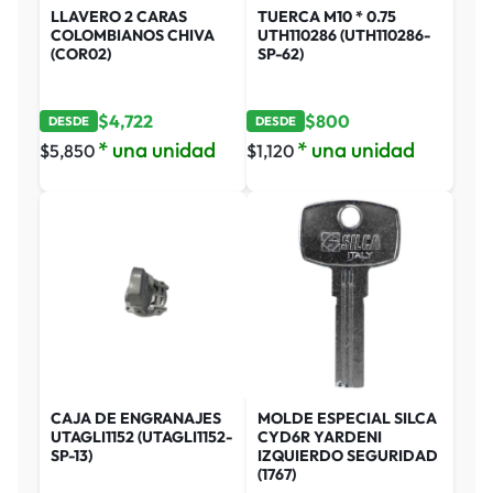
LLAVERO 2 CARAS
TUERCA M10 * 0.75
COLOMBIANOS CHIVA
UTH110286 (UTH110286-
(COR02)
SP-62)
$
4,722
$
800
DESDE
DESDE
* una unidad
* una unidad
$
5,850
$
1,120
CAJA DE ENGRANAJES
MOLDE ESPECIAL SILCA
UTAGLI1152 (UTAGLI1152-
CYD6R YARDENI
SP-13)
IZQUIERDO SEGURIDAD
(1767)