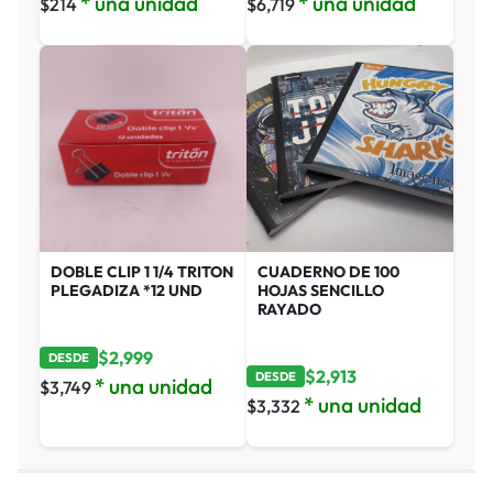
* una unidad
* una unidad
$
214
$
6,719
DOBLE CLIP 1 1/4 TRITON
CUADERNO DE 100
PLEGADIZA *12 UND
HOJAS SENCILLO
RAYADO
$
2,999
DESDE
$
2,913
DESDE
* una unidad
$
3,749
* una unidad
$
3,332