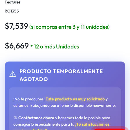
Features
RO1355
$
7,539
(si compras entre 3 y 11 unidades)
$
6,669
* 12 o más Unidades
PRODUCTO TEMPORALMENTE
⚠️
AGOTADO
¡No te preocupes!
Este producto es muy solicitado
y
estamos trabajando para tenerlo disponible nuevamente.
🎯
Contáctanos ahora
y haremos todo lo posible para
conseguirlo especialmente para ti.
¡Tu satisfacción es