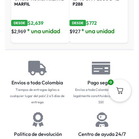
MARFIL
P288
$
2,639
$
772
DESDE
DESDE
* una unidad
* una unidad
$
2,969
$
927
Envíos a toda Colombia
Pago seguro
0
Tiempos de entregas ágiles a
Envíos a toda Colombia... Empresa
cualquier lugar del país! 2 a 5 días de
legalmente constituida con protocolo
entrega
SSl!
Política de devolución
Centro de ayuda 24/7