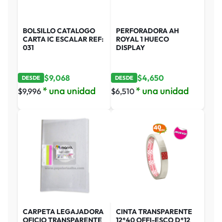
BOLSILLO CATALOGO
PERFORADORA AH
CARTA IC ESCALAR REF:
ROYAL 1 HUECO
031
DISPLAY
$
9,068
$
4,650
DESDE
DESDE
* una unidad
* una unidad
$
9,996
$
6,510
CARPETA LEGAJADORA
CINTA TRANSPARENTE
OFICIO TRANSPARENTE
12*40 OFFI-ESCO D*12