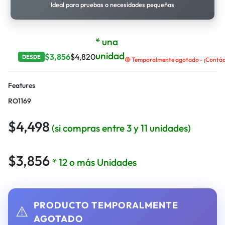
Ideal para pruebas o necesidades pequeñas
* una
unidad
$
3,856
$
4,820
DESDE
🔴 Temporalmente agotado - ¡Contáct
Features
RO1169
$
4,498
(si compras entre 3 y 11 unidades)
$
3,856
* 12 o más Unidades
PRODUCTO TEMPORALMENTE
⚠️
AGOTADO