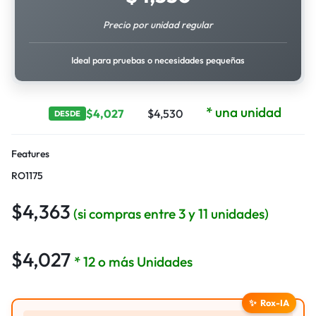
Precio por unidad regular
Ideal para pruebas o necesidades pequeñas
* una unidad
$
4,027
$
4,530
DESDE
Features
RO1175
$
4,363
(si compras entre 3 y 11 unidades)
$
4,027
* 12 o más Unidades
✨
Rox-IA