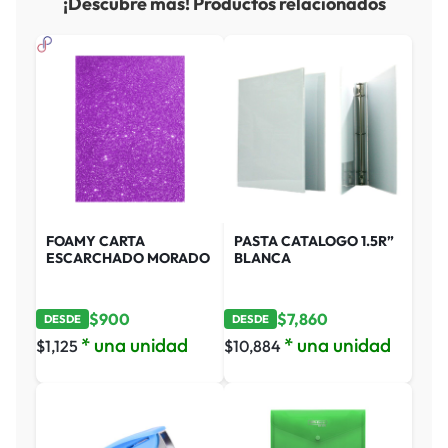
¡Descubre más! Productos relacionados
FOAMY CARTA
PASTA CATALOGO 1.5R”
ESCARCHADO MORADO
BLANCA
$
900
$
7,860
DESDE
DESDE
* una unidad
* una unidad
$
1,125
$
10,884