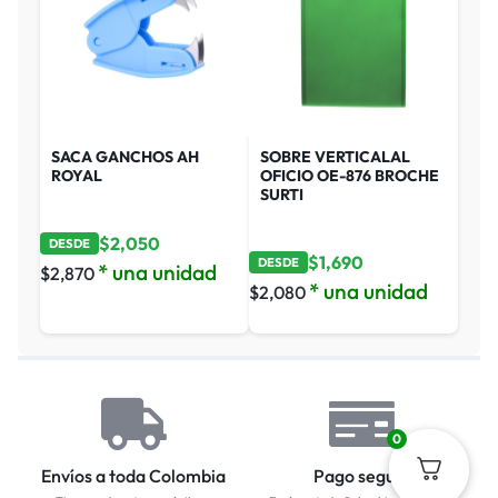
SACA GANCHOS AH
SOBRE VERTICALAL
ROYAL
OFICIO OE-876 BROCHE
SURTI
$
2,050
DESDE
$
1,690
DESDE
* una unidad
$
2,870
* una unidad
$
2,080
0
Envíos a toda Colombia
Pago seguro