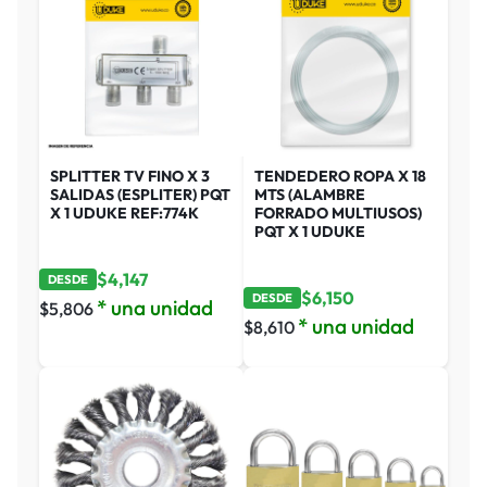
SPLITTER TV FINO X 3
TENDEDERO ROPA X 18
SALIDAS (ESPLITER) PQT
MTS (ALAMBRE
X 1 UDUKE REF:774K
FORRADO MULTIUSOS)
PQT X 1 UDUKE
$
4,147
DESDE
$
6,150
DESDE
* una unidad
$
5,806
* una unidad
$
8,610