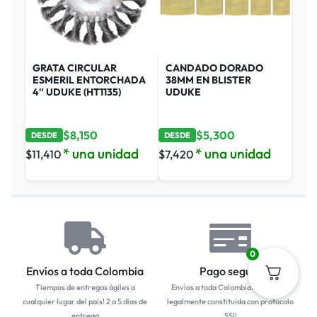
GRATA CIRCULAR
CANDADO DORADO
ESMERIL ENTORCHADA
38MM EN BLISTER
4″ UDUKE (HT1135)
UDUKE
$
8,150
$
5,300
DESDE
DESDE
* una unidad
* una unidad
$
11,410
$
7,420
0
Envíos a toda Colombia
Pago seguro
Tiempos de entregas ágiles a
Envíos a toda Colombia... Empresa
cualquier lugar del país! 2 a 5 días de
legalmente constituida con protocolo
entrega
SSl!