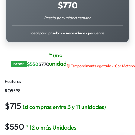
$
770
Precio por unidad regular
Ideal para pruebas o necesidades pequeñas
* una
unidad
$
550
$
770
DESDE
🔴 Temporalmente agotado - ¡Contáctanos 
Features
RO5598
$
715
(si compras entre 3 y 11 unidades)
$
550
* 12 o más Unidades