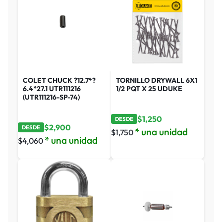
COLET CHUCK ?12.7*?
TORNILLO DRYWALL 6X1
6.4*27.1 UTR111216
1/2 PQT X 25 UDUKE
(UTR111216-SP-74)
$
1,250
DESDE
$
2,900
DESDE
* una unidad
$
1,750
* una unidad
$
4,060