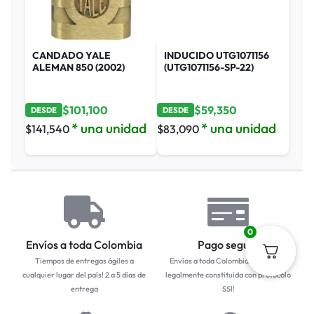
CANDADO YALE
INDUCIDO UTG1071156
ALEMAN 850 (2002)
(UTG1071156-SP-22)
$
101,100
$
59,350
DESDE
DESDE
* una unidad
* una unidad
$
141,540
$
83,090
0
Envíos a toda Colombia
Pago seguro
Tiempos de entregas ágiles a
Envíos a toda Colombia... Empresa
cualquier lugar del país! 2 a 5 días de
legalmente constituida con protocolo
entrega
SSl!