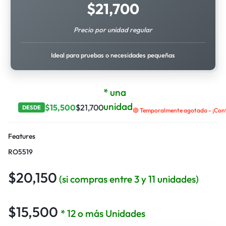
$
21,700
Precio por unidad regular
Ideal para pruebas o necesidades pequeñas
* una
unidad
$
15,500
$
21,700
DESDE
🔴 Temporalmente agotado - ¡Contá
Features
RO5519
$
20,150
(si compras entre 3 y 11 unidades)
$
15,500
* 12 o más Unidades