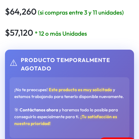
$
64,260
(si compras entre 3 y 11 unidades)
$
57,120
* 12 o más Unidades
PRODUCTO TEMPORALMENTE
⚠️
AGOTADO
¡No te preocupes!
Este producto es muy solicitado
y
estamos trabajando para tenerlo disponible nuevamente.
🎯
Contáctanos ahora
y haremos todo lo posible para
conseguirlo especialmente para ti.
¡Tu satisfacción es
nuestra prioridad!