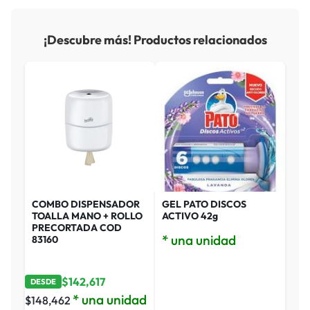
¡Descubre más! Productos relacionados
COMBO DISPENSADOR
GEL PATO DISCOS
TOALLA MANO + ROLLO
ACTIVO 42g
PRECORTADA COD
* una unidad
83160
$
142,617
DESDE
* una unidad
$
148,462