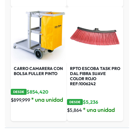
CARRO CAMARERA CON
RPTO ESCOBA TASK PRO
BOLSA FULLER PINTO
DAL FIBRA SUAVE
COLOR ROJO
REF:1006242
$
854,420
DESDE
* una unidad
$
899,999
$
5,236
DESDE
* una unidad
$
5,864