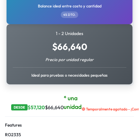
Balance ideal entre costo y cantidad
4% DTO.
1 - 2 Unidades
$
66,640
Precio por unidad regular
Ideal para pruebas o necesidades pequeñas
* una
unidad
$
57,120
$
66,640
DESDE
🔴 Temporalmente agotado - ¡Contá
Features
RO2335