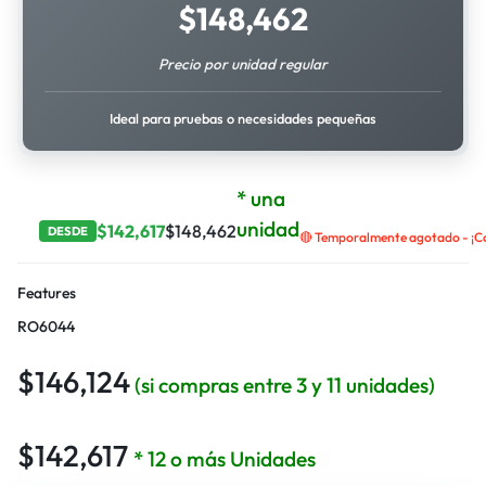
$
148,462
Precio por unidad regular
Ideal para pruebas o necesidades pequeñas
* una
unidad
$
142,617
$
148,462
DESDE
🔴 Temporalmente agotado - ¡Co
Features
RO6044
$
146,124
(si compras entre 3 y 11 unidades)
$
142,617
* 12 o más Unidades