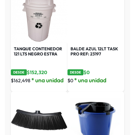
TANQUE CONTENEDOR
BALDE AZUL 12LT TASK
121 LTS NEGRO ESTRA
PRO REF: 23197
$
152,320
$
0
DESDE
DESDE
* una unidad
* una unidad
$
162,498
$
0