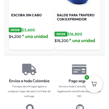
ESCOBA SIN CABO
BALDE PARA TRAPERO
CON EXPRIMIDOR
$
3,600
DESDE
$
16,800
DESDE
* una unidad
$
4,200
* una unidad
$
18,200
0
Envíos a toda Colombia
Pago seguro
Tiempos de entregas ágiles a
Envíos a toda Colombia... Empresa
cualquier lugar del país! 2 a 5 días de
legalmente constituida con protocolo
entrega
SSl!