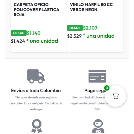
CARPETA OFICIO
VINILO MARFIL 80 CC
POLICOVER PLASTICA
VERDE NEON
ROJA
$
2,107
DESDE
$
1,140
DESDE
* una unidad
$
2,529
* una unidad
$
1,424
0
Envíos a toda Colombia
Pago seguro
Tiempos de entregas ágiles a
Envíos a toda Colombia... Empresa
cualquier lugar del país! 2 a 5 días de
legalmente constituida con protocolo
entrega
SSl!