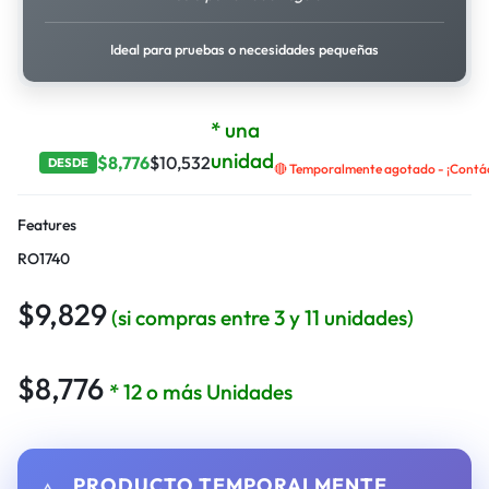
Ideal para pruebas o necesidades pequeñas
* una
unidad
$
8,776
$
10,532
DESDE
🔴 Temporalmente agotado - ¡Contáct
Features
RO1740
$
9,829
(si compras entre 3 y 11 unidades)
$
8,776
* 12 o más Unidades
PRODUCTO TEMPORALMENTE