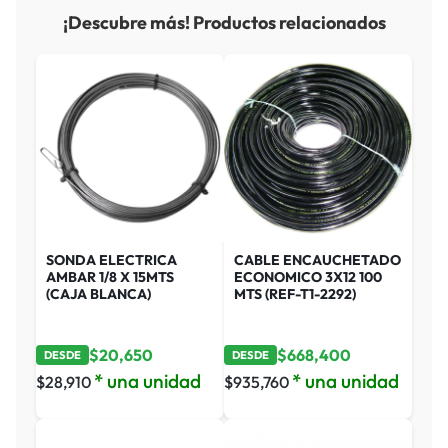
¡Descubre más! Productos relacionados
SONDA ELECTRICA
CABLE ENCAUCHETADO
AMBAR 1/8 X 15MTS
ECONOMICO 3X12 100
(CAJA BLANCA)
MTS (REF-T1-2292)
$
20,650
$
668,400
DESDE
DESDE
* una unidad
* una unidad
$
28,910
$
935,760