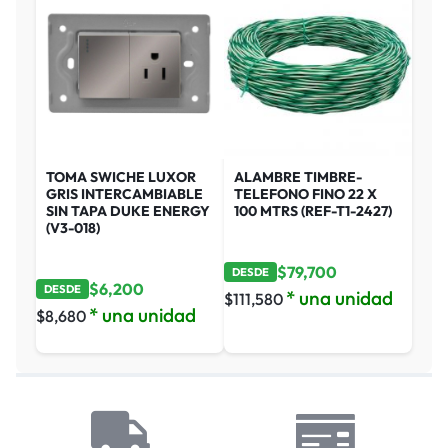
TOMA SWICHE LUXOR
ALAMBRE TIMBRE-
GRIS INTERCAMBIABLE
TELEFONO FINO 22 X
SIN TAPA DUKE ENERGY
100 MTRS (REF-T1-2427)
(V3-018)
$
79,700
DESDE
$
6,200
DESDE
* una unidad
$
111,580
* una unidad
$
8,680