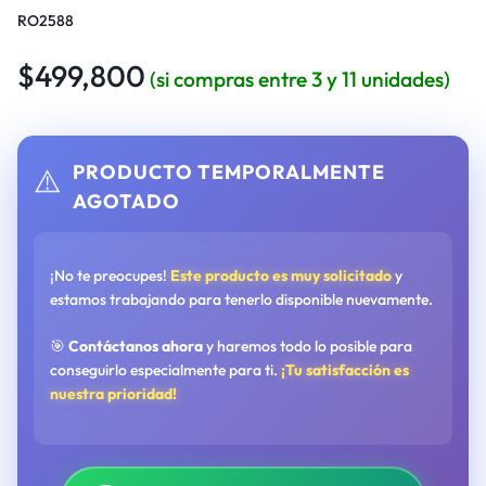
RO2588
$
499,800
(si compras entre 3 y 11 unidades)
PRODUCTO TEMPORALMENTE
⚠️
AGOTADO
¡No te preocupes!
Este producto es muy solicitado
y
estamos trabajando para tenerlo disponible nuevamente.
🎯
Contáctanos ahora
y haremos todo lo posible para
conseguirlo especialmente para ti.
¡Tu satisfacción es
nuestra prioridad!