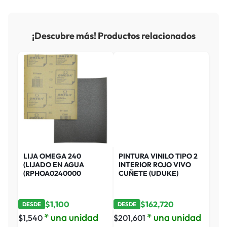
¡Descubre más! Productos relacionados
LIJA OMEGA 240
PINTURA VINILO TIPO 2
(LIJADO EN AGUA
INTERIOR ROJO VIVO
(RPHOA0240000
CUÑETE (UDUKE)
$
1,100
$
162,720
DESDE
DESDE
* una unidad
* una unidad
$
1,540
$
201,601