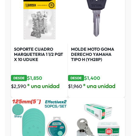
SOPORTE CUADRO
MOLDE MOTO GOMA
MARQUETERIA 1 1/2 PQT
DERECHO YAMAHA
X 10 UDUKE
TIPO H (YH28P)
$
1,850
$
1,400
DESDE
DESDE
* una unidad
* una unidad
$
2,590
$
1,960