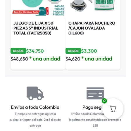
JUEGO DE LIJA X 50
CHAPA PARA NOCHERO
PIEZAS 5″ INDUSTRIAL
/CAJON OVALADA
TOTAL (TAC125050)
(HL600)
$
34,750
$
3,300
DESDE
DESDE
* una unidad
* una unidad
$
48,650
$
4,620
0
Envíos a toda Colombia
Pago seguro
Tiempos de entregas ágiles a
Envíos a toda Colombia... Empresa
cualquier lugar del país! 2 a 5 días de
legalmente constituida con protocolo
entrega
SSl!