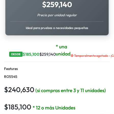
$
259,140
Precio por unidad regular
Ideal para pruebas o necesidades pequeñas
* una
unidad
$
185,100
$
259,140
DESDE
🔴 Temporalmente agotado - ¡Co
Features
RO5545
$
240,630
(si compras entre 3 y 11 unidades)
$
185,100
* 12 o más Unidades