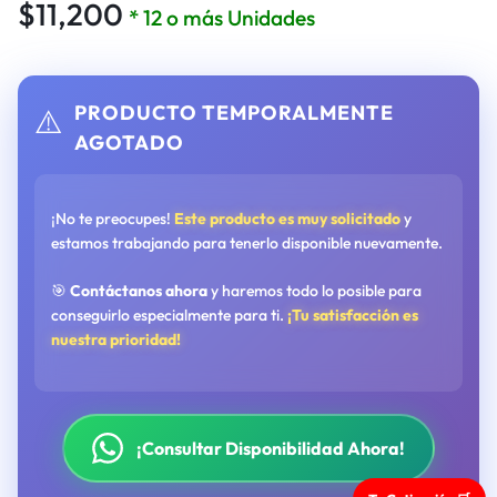
$
11,200
* 12 o más Unidades
PRODUCTO TEMPORALMENTE
⚠️
AGOTADO
¡No te preocupes!
Este producto es muy solicitado
y
estamos trabajando para tenerlo disponible nuevamente.
🎯
Contáctanos ahora
y haremos todo lo posible para
conseguirlo especialmente para ti.
¡Tu satisfacción es
nuestra prioridad!
¡Consultar Disponibilidad Ahora!