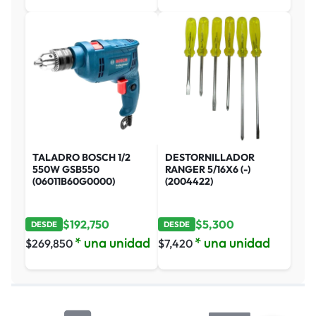
TALADRO BOSCH 1/2
DESTORNILLADOR
550W GSB550
RANGER 5/16X6 (-)
(06011B60G0000)
(2004422)
$
192,750
$
5,300
DESDE
DESDE
* una unidad
* una unidad
$
269,850
$
7,420