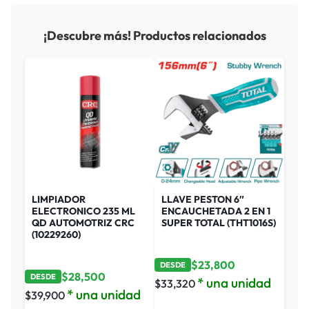
¡Descubre más! Productos relacionados
LIMPIADOR
LLAVE PESTON 6″
ELECTRONICO 235 ML
ENCAUCHETADA 2 EN 1
QD AUTOMOTRIZ CRC
SUPER TOTAL (THT1016S)
(10229260)
$
23,800
DESDE
$
28,500
DESDE
* una unidad
$
33,320
* una unidad
$
39,900