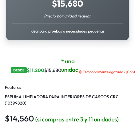
$
15,680
Precio por unidad regular
Ideal para pruebas o necesidades pequeñas
* una
unidad
$
11,200
$
15,680
DESDE
🔴 Temporalmente agotado - ¡Contá
Features
ESPUMA LIMPIADORA PARA INTERIORES DE CASCOS CRC
(10399820)
$
14,560
(si compras entre 3 y 11 unidades)