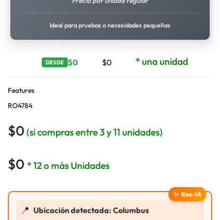
Precio por unidad regular
Ideal para pruebas o necesidades pequeñas
* una unidad
$
0
$
0
DESDE
Features
RO4784
$
0
(si compras entre 3 y 11 unidades)
$
0
* 12 o más Unidades
✨
Rox-IA
📍
Ubicación detectada: Columbus