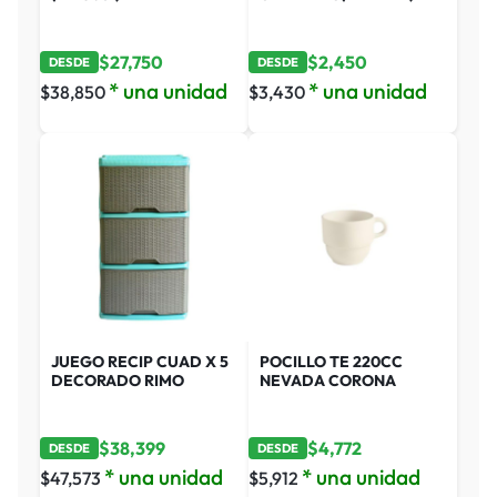
$
27,750
$
2,450
DESDE
DESDE
* una unidad
* una unidad
$
38,850
$
3,430
JUEGO RECIP CUAD X 5
POCILLO TE 220CC
DECORADO RIMO
NEVADA CORONA
$
38,399
$
4,772
DESDE
DESDE
* una unidad
* una unidad
$
47,573
$
5,912