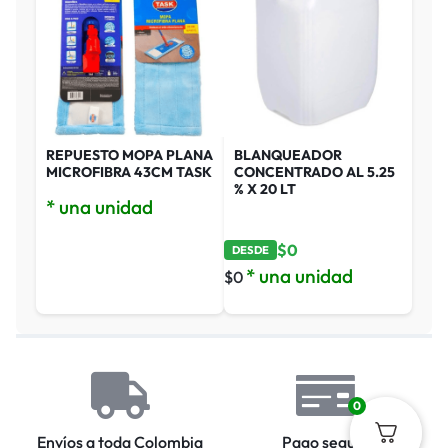
REPUESTO MOPA PLANA
BLANQUEADOR
MICROFIBRA 43CM TASK
CONCENTRADO AL 5.25
% X 20 LT
* una unidad
$
0
DESDE
* una unidad
$
0
0
Envíos a toda Colombia
Pago seguro