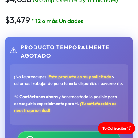
(si compras entre 3 y 11 unidades)
$
3,479
* 12 o más Unidades
PRODUCTO TEMPORALMENTE
⚠️
AGOTADO
¡No te preocupes!
Este producto es muy solicitado
y
estamos trabajando para tenerlo disponible nuevamente.
🎯
Contáctanos ahora
y haremos todo lo posible para
conseguirlo especialmente para ti.
¡Tu satisfacción es
nuestra prioridad!
Tu Cotización 🛒