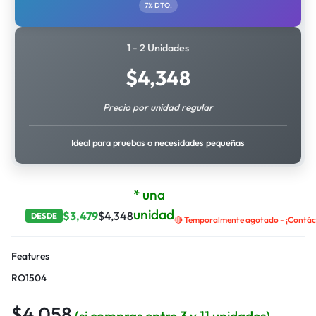
7% DTO.
1 - 2 Unidades
$
4,348
Precio por unidad regular
Ideal para pruebas o necesidades pequeñas
* una
unidad
$
3,479
$
4,348
DESDE
🔴 Temporalmente agotado - ¡Contáct
Features
RO1504
$
4,058