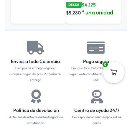
$
4,125
DESDE
* una unidad
$
5,280
Envíos a toda Colombia
Pago seguro
0
Tiempos de entregas ágiles a
Envíos a toda Colombia... Empresa
cualquier lugar del país! 2 a 5 días de
legalmente constituida con protocolo
entrega
SSl!
Política de devolución
Centro de ayuda 24/7
Artículos de alta calidad entregados a
Le respondemos en tiempo real 24
satisfacción.
horas