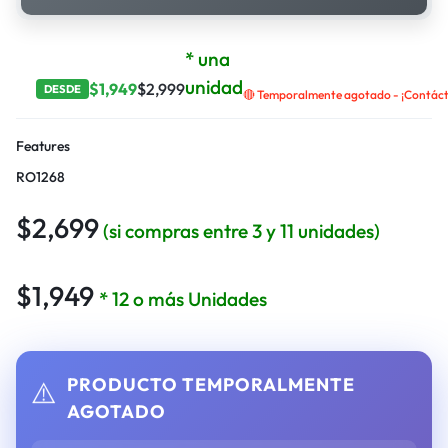
* una
unidad
$
1,949
$
2,999
DESDE
🔴 Temporalmente agotado - ¡Contácta
Features
RO1268
$
2,699
(si compras entre 3 y 11 unidades)
$
1,949
* 12 o más Unidades
PRODUCTO TEMPORALMENTE
⚠️
AGOTADO