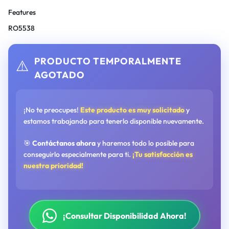
Features
RO5538
PRODUCTO TEMPORALMENTE
⚠️
AGOTADO
¡No te preocupes!
Este producto es muy solicitado
y
estamos trabajando para tenerlo disponible nuevamente.
🎯
Contáctanos ahora
y haremos todo lo posible para
conseguirlo especialmente para ti.
¡Tu satisfacción es
nuestra prioridad!
¡Consultar Disponibilidad Ahora!