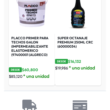
PLACCO PRIMER PARA
SUPER OCTANAJE
TECHOS GALON
PREMIUM 250ML CRC
(IMPERMEABILIZANTE
(60000034)
ELASTOMERICO
(97400001 (ALGRECO)
$
16,132
DESDE
* una unidad
$
19,986
$
60,800
DESDE
* una unidad
$
85,120