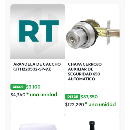
ARANDELA DE CAUCHO
CHAPA CERROJO
(UTH220502-SP-93)
AUXILIAR DE
SEGURIDAD 650
AUTOMATICO
$
3,100
DESDE
* una unidad
$
4,340
$
87,350
DESDE
* una unidad
$
122,290