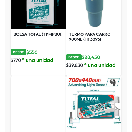
BOLSA TOTAL (TPMPB01)
TERMO PARA CARRO
900ML (HT3096)
$
550
DESDE
$
28,450
DESDE
* una unidad
$
770
* una unidad
$
39,830