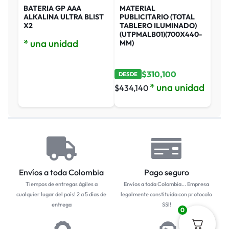
BATERIA GP AAA
MATERIAL
ALKALINA ULTRA BLIST
PUBLICITARIO (TOTAL
X2
TABLERO ILUMINADO)
(UTPMALB01)(700X440-
* una unidad
MM)
$
310,100
DESDE
* una unidad
$
434,140
Envíos a toda Colombia
Pago seguro
Tiempos de entregas ágiles a
Envíos a toda Colombia... Empresa
cualquier lugar del país! 2 a 5 días de
legalmente constituida con protocolo
entrega
SSl!
0