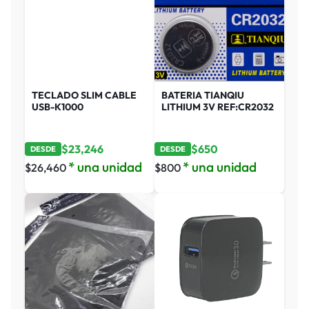
TECLADO SLIM CABLE
BATERIA TIANQIU
USB-K1000
LITHIUM 3V REF:CR2032
$
23,246
$
650
DESDE
DESDE
* una unidad
* una unidad
$
26,460
$
800