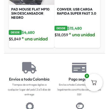
PAD MOUSE FLAT MP10
CONVER. USB CARGA
SIN DESCANSADOR
RAPIDA SUPER FAST 3.0
NEGRO
$
15,480
DESDE
$
4,680
DESDE
* una unidad
$
18,059
* una unidad
$
5,849
0
Envíos a toda Colombia
Pago seguro
Tiempos de entregas ágiles a
Envíos a toda Colombia... Empresa
cualquier lugar del país! 2 a 5 días de
legalmente constituida con protocolo
entrega
SSl!