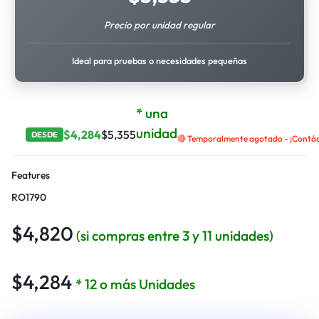
Precio por unidad regular
Ideal para pruebas o necesidades pequeñas
* una
unidad
$
4,284
$
5,355
DESDE
🔴 Temporalmente agotado - ¡Contáct
Features
RO1790
$
4,820
(si compras entre 3 y 11 unidades)
$
4,284
* 12 o más Unidades