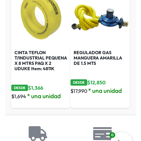
CINTA TEFLON
REGULADOR GAS
T/INDUSTRIAL PEQUENA
MANGUERA AMARILLA
X 8 MTRS PAQ X 2
DE 1.5 MTS
UDUKE Item: 4811K
$
12,850
DESDE
$
1,366
DESDE
* una unidad
$
17,990
* una unidad
$
1,694
0