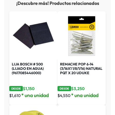
¡Descubre más! Productos relacionados
LIJA BOSCH # 500
REMACHE POP 6-14
(LIJADO EN AGUA)
(3/16X1 1/8/1/16) NATURAL
(9617085446000)
PQT X 20 UDUKE
$
1,150
$
3,250
DESDE
DESDE
* una unidad
* una unidad
$
1,610
$
4,550