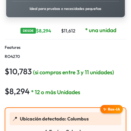
Ideal para pruebas o necesidades pequeñas
* una unidad
$
8,294
$
11,612
DESDE
Features
RO4270
$
10,783
(si compras entre 3 y 11 unidades)
$
8,294
* 12 o más Unidades
✨
Rox-IA
📍
Ubicación detectada: Columbus