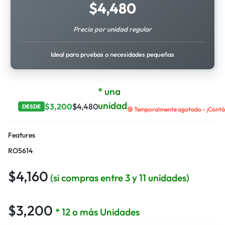
$
4,480
Precio por unidad regular
Ideal para pruebas o necesidades pequeñas
* una
unidad
$
3,200
$
4,480
DESDE
🔴 Temporalmente agotado - ¡Contác
Features
RO5614
$
4,160
(si compras entre 3 y 11 unidades)
$
3,200
* 12 o más Unidades