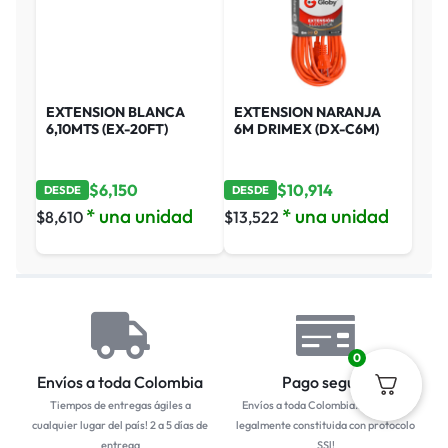
EXTENSION BLANCA
EXTENSION NARANJA
6,10MTS (EX-20FT)
6M DRIMEX (DX-C6M)
$
6,150
$
10,914
DESDE
DESDE
* una unidad
* una unidad
$
8,610
$
13,522
0
Envíos a toda Colombia
Pago seguro
Tiempos de entregas ágiles a
Envíos a toda Colombia... Empresa
cualquier lugar del país! 2 a 5 días de
legalmente constituida con protocolo
entrega
SSl!