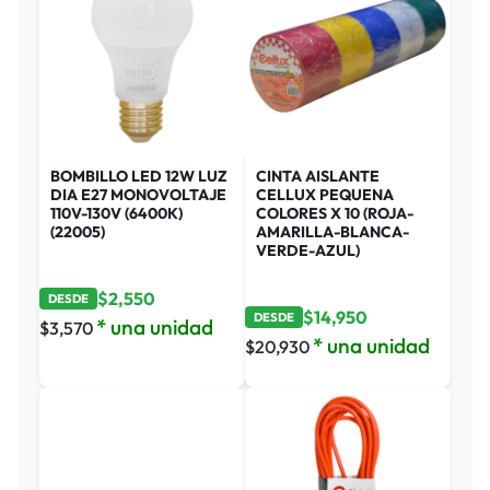
BOMBILLO LED 12W LUZ
CINTA AISLANTE
DIA E27 MONOVOLTAJE
CELLUX PEQUENA
110V-130V (6400K)
COLORES X 10 (ROJA-
(22005)
AMARILLA-BLANCA-
VERDE-AZUL)
$
2,550
DESDE
$
14,950
DESDE
* una unidad
$
3,570
* una unidad
$
20,930