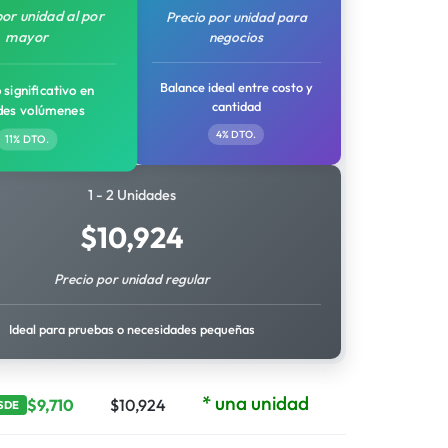
por unidad al por
Precio por unidad para
mayor
negocios
Balance ideal entre costo y
 significativo en
cantidad
des volúmenes
4% DTO.
11% DTO.
1 - 2 Unidades
$
10,924
Precio por unidad regular
Ideal para pruebas o necesidades pequeñas
* una unidad
$
9,710
$
10,924
SDE