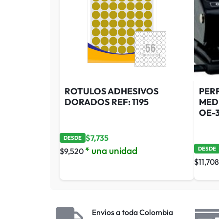
ROTULOS ADHESIVOS
PER
DORADOS REF: 1195
MEDI
OE-
$
7,735
DESDE
* una unidad
DESDE
$
9,520
$
11,708
Envíos a toda Colombia