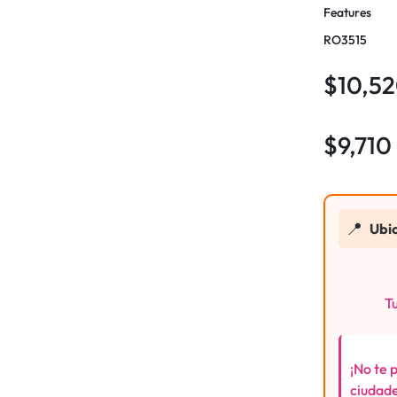
Features
RO3515
$
10,5
$
9,710
📍
Ubi
Tu
¡No te 
ciudade