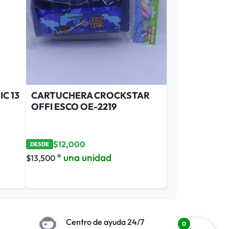
C 13
CARTUCHERA CROCKSTAR
OFFI ESCO OE-2219
$
12,000
DESDE
* una unidad
$
13,500
Centro de ayuda 24/7
0