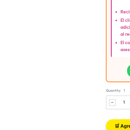
Reci
El c
adic
al r
El c
ases
Quantity:
1