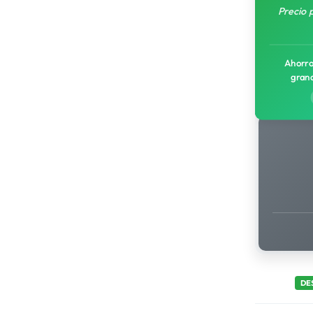
Precio 
Ahorro
gran
DE