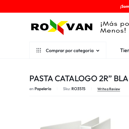
¡Som
ROXVAN
Tie
Comprar por categoria
¡MÁS
POR
Aseo
PASTA CATALOGO 2R” BL
MENOS!
Cafetería
en
Papelería
Sku:
RO3515
Escolares
Write a Review
Desechables
Ferretería
Herramientas