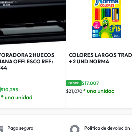
FORADORA 2 HUECOS
COLORES LARGOS TRADI
ANA OFFI ESCO REF:
+ 2 UND NORMA
344
$
17,007
DESDE
$
10,255
* una unidad
$
21,070
* una unidad
Pago seguro
Política de devolución