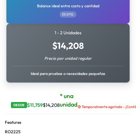
Balance ideal entre costo y cantidad
3% DTO.
1 - 2 Unidades
$
14,208
Precio por unidad regular
Ideal para pruebas o necesidades pequeñas
* una
unidad
$
11,759
$
14,208
DESDE
🔴 Temporalmente agotado - ¡Contác
Features
RO2225