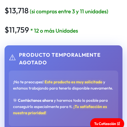
$
13,718
(si compras entre 3 y 11 unidades)
$
11,759
* 12 o más Unidades
PRODUCTO TEMPORALMENTE
⚠️
AGOTADO
¡No te preocupes!
Este producto es muy solicitado
y
estamos trabajando para tenerlo disponible nuevamente.
🎯
Contáctanos ahora
y haremos todo lo posible para
conseguirlo especialmente para ti.
¡Tu satisfacción es
nuestra prioridad!
Tu Cotización 🛒