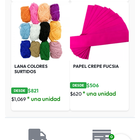
LANA COLORES
PAPEL CREPE FUCSIA
SURTIDOS
$
506
DESDE
$
821
DESDE
* una unidad
$
620
* una unidad
$
1,069
0