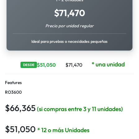
$
71,470
Precio por unidad regular
Ideal para pruebas o necesidades pequeñas
* una unidad
$
51,050
$
71,470
DESDE
Features
RO3600
$
66,365
(si compras entre 3 y 11 unidades)
$
51,050
* 12 o más Unidades