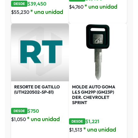
$
39,450
DESDE
* una unidad
$
4,760
* una unidad
$
55,230
RESORTE DE GATILLO
MOLDE AUTO GOMA
(UTH220502-SP-81)
L&S GM29P (GM23P)
DER. CHEVROLET
SPRINT
$
750
DESDE
* una unidad
$
1,050
$
1,221
DESDE
* una unidad
$
1,513