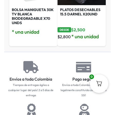
BOLSA MANIGUETA 30K
PLATOS DESECHABLES
TV BLANCA
15.5 DARNEL X20UND
BIODEGRADABLE X70
UNDS
$
2,500
DESDE
* una unidad
* una unidad
$
2,800
0
Envíos a toda Colombia
Pago seguro
Tiempos de entregas ágiles a
Envíos a toda Colombia... Empresa
cualquier lugar del país! 2 a 5 días de
legalmente constituida con protocolo
entrega
SSl!