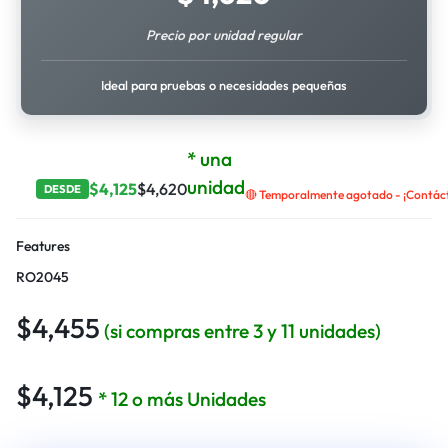
Precio por unidad regular
Ideal para pruebas o necesidades pequeñas
* una
unidad
$
4,125
$
4,620
DESDE
🔴 Temporalmente agotado - ¡Contácta
Features
RO2045
$
4,455
(si compras entre 3 y 11 unidades)
$
4,125
* 12 o más Unidades