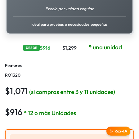
Precio por unidad regular
Ideal para pruebas o necesidades pequeñas
* una unidad
$
916
$
1,299
DESDE
Features
RO1320
$
1,071
(si compras entre 3 y 11 unidades)
$
916
* 12 o más Unidades
✨
Rox-IA