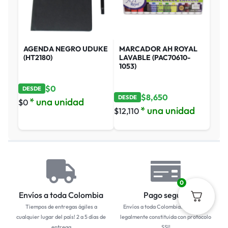
AGENDA NEGRO UDUKE
MARCADOR AH ROYAL
(HT2180)
LAVABLE (PAC70610-
1053)
$
0
DESDE
$
8,650
DESDE
* una unidad
$
0
* una unidad
$
12,110
0
Envíos a toda Colombia
Pago seguro
Tiempos de entregas ágiles a
Envíos a toda Colombia... Empresa
cualquier lugar del país! 2 a 5 días de
legalmente constituida con protocolo
entrega
SSl!