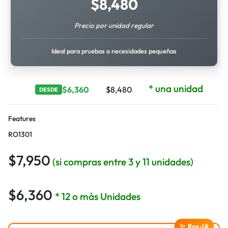
$
8,480
Precio por unidad regular
Ideal para pruebas o necesidades pequeñas
* una unidad
$
6,360
$
8,480
DESDE
Features
RO1301
$
7,950
(si compras entre 3 y 11 unidades)
$
6,360
* 12 o más Unidades
✨
Rox-IA