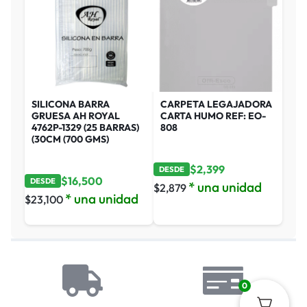
SILICONA BARRA
CARPETA LEGAJADORA
GRUESA AH ROYAL
CARTA HUMO REF: EO-
4762P-1329 (25 BARRAS)
808
(30CM (700 GMS)
$
2,399
DESDE
$
16,500
DESDE
* una unidad
$
2,879
* una unidad
$
23,100
0